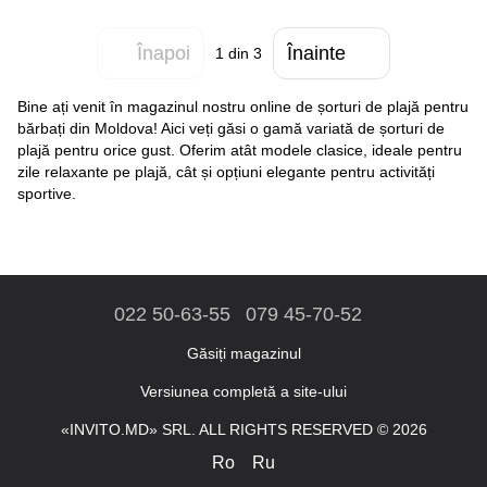
Înapoi
Înainte
1
din 3
Bine ați venit în magazinul nostru online de șorturi de plajă pentru
bărbați din Moldova! Aici veți găsi o gamă variată de șorturi de
plajă pentru orice gust. Oferim atât modele clasice, ideale pentru
zile relaxante pe plajă, cât și opțiuni elegante pentru activități
sportive.
022 50-63-55
079 45-70-52
Găsiți magazinul
Versiunea completă a site-ului
«INVITO.MD» SRL. ALL RIGHTS RESERVED © 2026
Ro
Ru