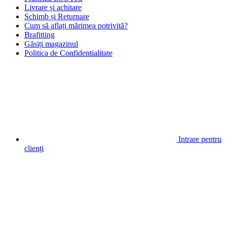
Livrare și achitare
Schimb și Returnare
Cum să aflați mărimea potrivită?
Brafitting
Găsiți magazinul
Politica de Confidentialitate
Intrare pentru
clienți