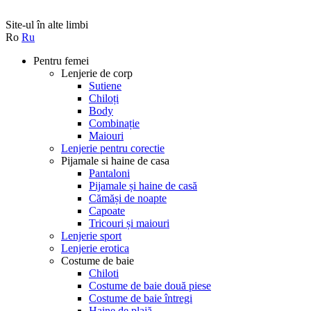
Site-ul în alte limbi
Ro
Ru
Pentru femei
Lenjerie de corp
Sutiene
Chiloți
Body
Сombinație
Maiouri
Lenjerie pentru corectie
Pijamale si haine de casa
Pantaloni
Pijamale și haine de casă
Cămăși de noapte
Capoate
Tricouri și maiouri
Lenjerie sport
Lenjerie erotica
Costume de baie
Chiloti
Costume de baie două piese
Costume de baie întregi
Haine de plajă