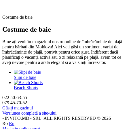
Costume de baie
Costume de baie
Bine ați venit în magazinul nostru online de îmbrăcăminte de plajă
pentru bărbați din Moldova! Aici veți găsi un sortiment variat de
îmbrăcăminte de plajă, potrivit pentru orice gust. Indiferent dacă
planificați o vacanță activă sau o zi relaxantă pe plajă, avem tot ce
aveți nevoie pentru a arăta elegant și a vă simți încrezător.
Slipi de baie
Beach Shorts
022 50-63-55
079 45-70-52
Găsiți magazinul
Versiunea completă a site-ului
«INVITO.MD» SRL. ALL RIGHTS RESERVED © 2026
Ro
Ru
Magazin online creat