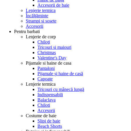
Accesorii de baie
Lenjerie termica
Încălţăminte
Strampi si sosete
Accesorii
Pentru barbati
Lenjerie de corp
Chiloţi
Tricouri si maiouri
Christmas
Valentine's Day
Pijamale si haine de casa
Pantaloni
Pijamale și haine de casă
Capoate
Lenjerie termica
Tricouri cu mânecă lungă
Indispensabili
Balaclava
Chiloti
Accesorii
Costume de baie
Slipi de baie
Beach Shorts