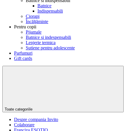
Batnice si indispensabili
Batnice
Indispensabili
Ciorapi
Încălţăminte
Pentru copii
Pijamale
Batnice si indespensabili
Lenjerie termica
Sutiene pentru adolescente
Parfumuri
Gift cards
Toate categoriile
Despre compania Invito
Colaborare
Franciza ESOTIQ