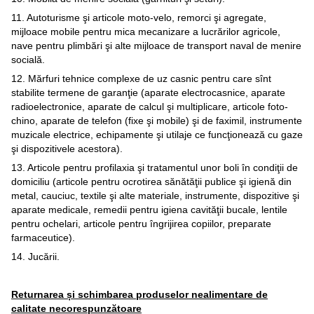
11. Autoturisme şi articole moto-velo, remorci şi agregate,
mijloace mobile pentru mica mecanizare a lucrărilor agricole,
nave pentru plimbări şi alte mijloace de transport naval de menire
socială.
12. Mărfuri tehnice complexe de uz casnic pentru care sînt
stabilite termene de garanţie (aparate electrocasnice, aparate
radioelectronice, aparate de calcul şi multiplicare, articole foto-
chino, aparate de telefon (fixe şi mobile) şi de faximil, instrumente
muzicale electrice, echipamente şi utilaje ce funcţionează cu gaze
şi dispozitivele acestora).
13. Articole pentru profilaxia şi tratamentul unor boli în condiţii de
domiciliu (articole pentru ocrotirea sănătăţii publice şi igienă din
metal, cauciuc, textile şi alte materiale, instrumente, dispozitive şi
aparate medicale, remedii pentru igiena cavităţii bucale, lentile
pentru ochelari, articole pentru îngrijirea copiilor, preparate
farmaceutice).
14. Jucării.
Returnarea și schimbarea produselor nealimentare de
calitate necorespunzătoare