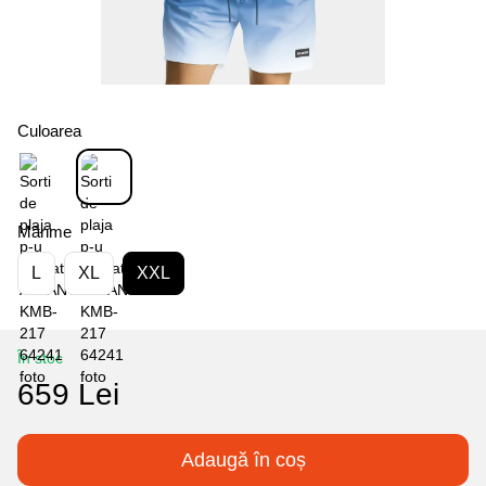
Culoarea
Mărime
L
XL
XXL
În stoc
659 Lei
Adaugă în coș