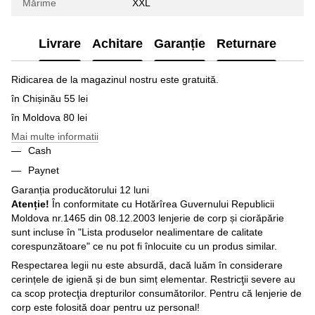
Mărime
XXL
Livrare
Achitare
Garanție
Returnare
Ridicarea de la magazinul nostru este gratuită.
în Chișinău 55 lei
în Moldova 80 lei
Mai multe informatii
Cash
Paynet
Garanția producătorului 12 luni
Atenție!
În conformitate cu Hotărîrea Guvernului Republicii
Moldova nr.1465 din 08.12.2003 lenjerie de corp și ciorăpărie
sunt incluse în "Lista produselor nealimentare de calitate
corespunzătoare" ce nu pot fi înlocuite cu un produs similar.
Respectarea legii nu este absurdă, dacă luăm în considerare
cerințele de igienă și de bun simț elementar. Restricţii severe au
ca scop protecţia drepturilor consumătorilor. Pentru că lenjerie de
corp este folosită doar pentru uz personal!