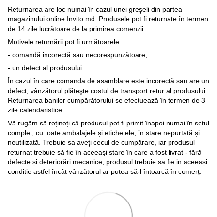
Returnarea are loc numai în cazul unei greşeli din partea
magazinului online Invito.md. Produsele pot fi returnate în termen
de 14 zile lucrătoare de la primirea comenzii.
Motivele returnării pot fi următoarele:
- comandă incorectă sau necorespunzătoare;
- un defect al produsului.
În cazul în care comanda de asamblare este incorectă sau are un
defect, vânzătorul plăteşte costul de transport retur al produsului.
Returnarea banilor cumpărătorului se efectuează în termen de 3
zile calendaristice.
Vă rugăm să rețineți că produsul pot fi primit înapoi numai în setul
complet, cu toate ambalajele și etichetele, în stare nepurtată și
neutilizată. Trebuie sa aveţi cecul de cumpărare, iar produsul
returnat trebuie să fie în aceeaşi stare în care a fost livrat - fără
defecte și deteriorări mecanice, produsul trebuie sa fie in aceeași
conditie astfel încât vânzătorul ar putea să-l întoarcă în comerț.