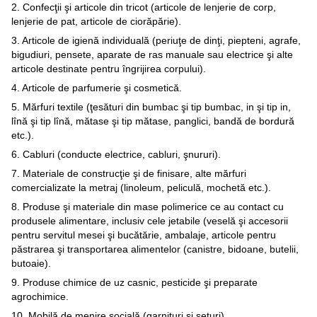
2. Confecţii şi articole din tricot (articole de lenjerie de corp,
lenjerie de pat, articole de ciorăpărie).
3. Articole de igienă individuală (periuţe de dinţi, piepteni, agrafe,
bigudiuri, pensete, aparate de ras manuale sau electrice şi alte
articole destinate pentru îngrijirea corpului).
4. Articole de parfumerie şi cosmetică.
5. Mărfuri textile (ţesături din bumbac şi tip bumbac, in şi tip in,
lînă şi tip lînă, mătase şi tip mătase, panglici, bandă de bordură
etc.).
6. Cabluri (conducte electrice, cabluri, şnururi).
7. Materiale de construcţie şi de finisare, alte mărfuri
comercializate la metraj (linoleum, peliculă, mochetă etc.).
8. Produse şi materiale din mase polimerice ce au contact cu
produsele alimentare, inclusiv cele jetabile (veselă şi accesorii
pentru servitul mesei şi bucătărie, ambalaje, articole pentru
păstrarea şi transportarea alimentelor (canistre, bidoane, butelii,
butoaie).
9. Produse chimice de uz casnic, pesticide şi preparate
agrochimice.
10. Mobilă de menire socială (garnituri şi seturi).