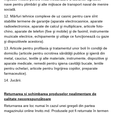
nave pentru plimbări şi alte mijloace de transport naval de menire
socială.
12. Mărfuri tehnice complexe de uz casnic pentru care sînt
stabilite termene de garanţie (aparate electrocasnice, aparate
radioelectronice, aparate de calcul şi multiplicare, articole foto-
chino, aparate de telefon (fixe şi mobile) şi de faximil, instrumente
muzicale electrice, echipamente şi utilaje ce funcţionează cu gaze
şi dispozitivele acestora).
13. Articole pentru profilaxia şi tratamentul unor boli în condiţii de
domiciliu (articole pentru ocrotirea sănătăţii publice şi igienă din
metal, cauciuc, textile şi alte materiale, instrumente, dispozitive şi
aparate medicale, remedii pentru igiena cavităţii bucale, lentile
pentru ochelari, articole pentru îngrijirea copiilor, preparate
farmaceutice).
14. Jucării.
Returnarea și schimbarea produselor nealimentare de
calitate necorespunzătoare
Returnarea are loc numai în cazul unei greşeli din partea
magazinului online Invito.md. Produsele pot fi returnate în termen