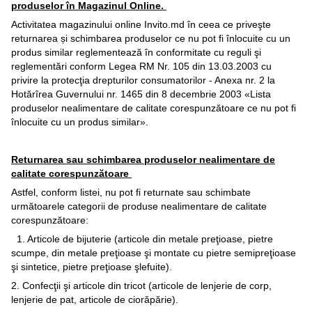
produselor în Magazinul Online.
Activitatea magazinului online Invito.md în ceea ce priveşte
returnarea și schimbarea produselor ce nu pot fi înlocuite cu un
produs similar reglementează în conformitate cu reguli şi
reglementări conform Legea RM Nr. 105 din 13.03.2003 cu
privire la protecţia drepturilor consumatorilor - Anexa nr. 2 la
Hotărîrea Guvernului nr. 1465 din 8 decembrie 2003 «Lista
produselor nealimentare de calitate corespunzătoare ce nu pot fi
înlocuite cu un produs similar».
Returnarea sau schimbarea produselor nealimentare de
calitate corespunzătoare
Astfel, conform listei, nu pot fi returnate sau schimbate
următoarele categorii de produse nealimentare de calitate
corespunzătoare:
1. Articole de bijuterie (articole din metale preţioase, pietre
scumpe, din metale preţioase şi montate cu pietre semipreţioase
şi sintetice, pietre preţioase şlefuite).
2. Confecţii şi articole din tricot (articole de lenjerie de corp,
lenjerie de pat, articole de ciorăpărie).