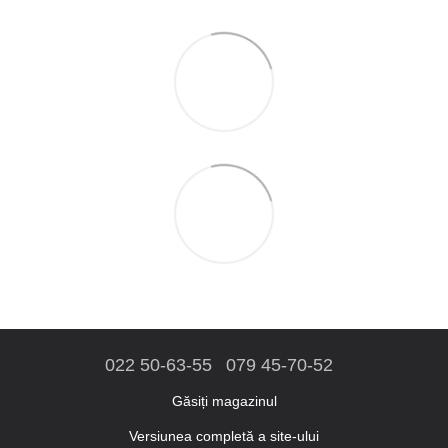
022 50-63-55
079 45-70-52
Găsiți magazinul
Versiunea completă a site-ului