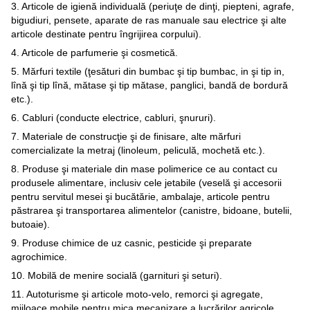
3. Articole de igienă individuală (periuţe de dinţi, piepteni, agrafe,
bigudiuri, pensete, aparate de ras manuale sau electrice şi alte
articole destinate pentru îngrijirea corpului).
4. Articole de parfumerie şi cosmetică.
5. Mărfuri textile (ţesături din bumbac şi tip bumbac, in şi tip in,
lînă şi tip lînă, mătase şi tip mătase, panglici, bandă de bordură
etc.).
6. Cabluri (conducte electrice, cabluri, şnururi).
7. Materiale de construcţie şi de finisare, alte mărfuri
comercializate la metraj (linoleum, peliculă, mochetă etc.).
8. Produse şi materiale din mase polimerice ce au contact cu
produsele alimentare, inclusiv cele jetabile (veselă şi accesorii
pentru servitul mesei şi bucătărie, ambalaje, articole pentru
păstrarea şi transportarea alimentelor (canistre, bidoane, butelii,
butoaie).
9. Produse chimice de uz casnic, pesticide şi preparate
agrochimice.
10. Mobilă de menire socială (garnituri şi seturi).
11. Autoturisme şi articole moto-velo, remorci şi agregate,
mijloace mobile pentru mica mecanizare a lucrărilor agricole,