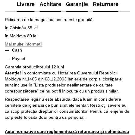
Livrare
Achitare
Garanție
Returnare
Ridicarea de la magazinul nostru este gratuită.
în Chișinău 55 lei
în Moldova 80 lei
Mai multe informatii
Cash
Paynet
Garanția producătorului 12 luni
Atenție!
În conformitate cu Hotărîrea Guvernului Republicii
Moldova nr.1465 din 08.12.2003 lenjerie de corp și ciorăpărie
sunt incluse în "Lista produselor nealimentare de calitate
corespunzătoare" ce nu pot fi înlocuite cu un produs similar.
Respectarea legii nu este absurdă, dacă luăm în considerare
cerințele de igienă și de bun simț elementar. Restricţii severe au
ca scop protecţia drepturilor consumătorilor. Pentru că lenjerie de
corp este folosită doar pentru uz personal!
Acte normative care reglementează returnarea și schimbarea