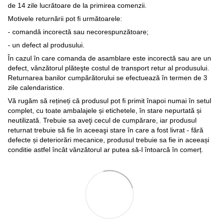
de 14 zile lucrătoare de la primirea comenzii.
Motivele returnării pot fi următoarele:
- comandă incorectă sau necorespunzătoare;
- un defect al produsului.
În cazul în care comanda de asamblare este incorectă sau are un
defect, vânzătorul plăteşte costul de transport retur al produsului.
Returnarea banilor cumpărătorului se efectuează în termen de 3
zile calendaristice.
Vă rugăm să rețineți că produsul pot fi primit înapoi numai în setul
complet, cu toate ambalajele și etichetele, în stare nepurtată și
neutilizată. Trebuie sa aveţi cecul de cumpărare, iar produsul
returnat trebuie să fie în aceeaşi stare în care a fost livrat - fără
defecte și deteriorări mecanice, produsul trebuie sa fie in aceeași
conditie astfel încât vânzătorul ar putea să-l întoarcă în comerț.