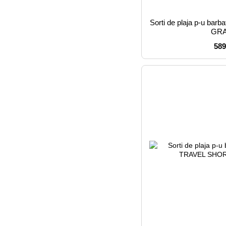
Sorti de plaja p-u b
GR
589