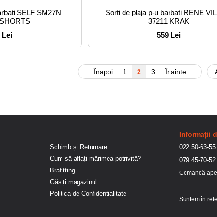
 barbati SELF SM27N
Sorti de plaja p-u barbati RENE V
 SHORTS
37211 KRAK
 Lei
559 Lei
Înapoi
1
2
3
Înainte
Informații 
Schimb și Returnare
022 50-63-55
Cum să aflați mărimea potrivită?
079 45-70-52
Brafitting
Comandă ape
Găsiți magazinul
Politica de Confidentialitate
Suntem în rețe