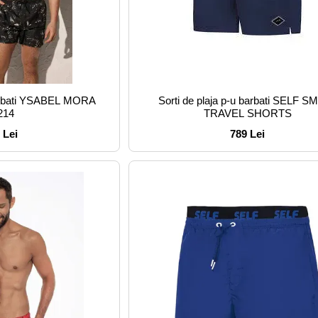
 barbati YSABEL MORA
Sorti de plaja p-u barbati SELF S
214
TRAVEL SHORTS
 Lei
789 Lei