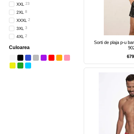
23
XXL
8
2XL
2
XXXL
3
3XL
2
4XL
Sorti de plaja p-u
Culoarea
90
679