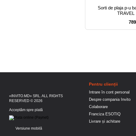
Sorti de plaja p-u
TRAVEL
789
Pentru clienții
Intrare în cont personal
«INVITO.MD» SRL. ALL RIGHTS
Despre compania Invito
RESERVED © 2026
Colaborare
Acceptăm spre plată
Franciza ESOTIQ
Livrare și achitare
Versiune mobilă