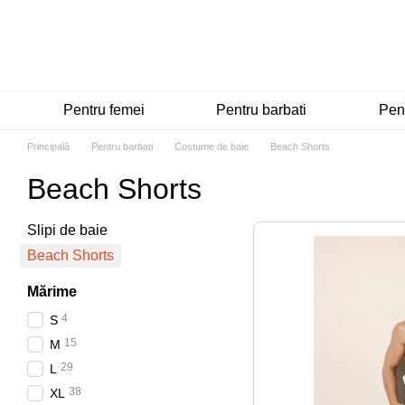
Mergi la conținutul principal
Pentru femei
Pentru barbati
Pent
Principală
Pentru barbati
Costume de baie
Beach Shorts
Beach Shorts
Slipi de baie
Beach Shorts
Mărime
4
S
15
M
29
L
38
XL