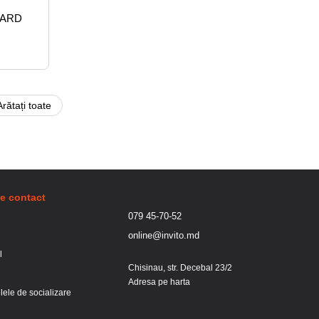
ILARD
Arătați toate
de contact
079 45-70-52
online@invito.md
l
Chisinau, str. Decebal 23/2
Adresa pe harta
lele de socializare