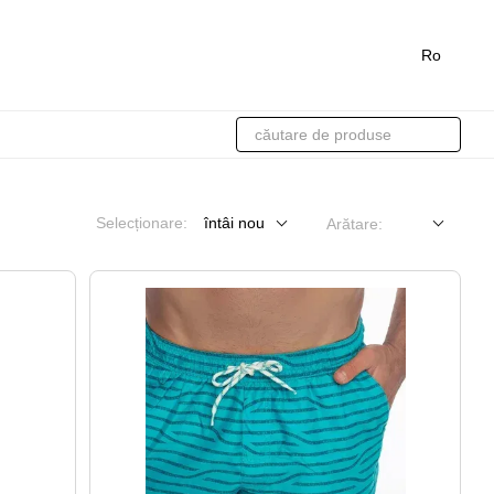
Ro
Selecționare:
întâi nou
Arătare: