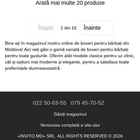
Arată mai multe 20 produse
Înapoi
Înainte
1
din 16
Bine ați în magazinul nostru online de boxeri pentru bărbați din
Moldova! Aici veți găsi o gamă variată de boxeri pentru bărbați
pentru toate gusturile. Oferim atât modele clasice pentru uz zilnic,
cât și opțiuni mai moderne și elegante, pentru a satisface toate
preferințele dumneavoastră.
022 50-63-55
079 45-70-52
Găsiți magazinul
Versiunea completă a site-ului
«INVITO.MD» SRL. ALL RIGHTS RESERVED © 2026