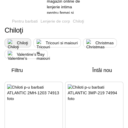
Pentru barbati
Lenjerie de corp
Chiloţi
Chiloţi
Chiloţi
Tricouri si maiouri
Christmas
Valentine's Day
Filtru
Întâi nou