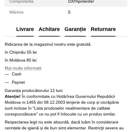
Componenta
100%poliester
Mărime
S
Livrare
Achitare
Garanție
Returnare
Ridicarea de la magazinul nostru este gratuită.
în Chișinău 55 lei
în Moldova 80 lei
Mai multe informatii
Cash
Paynet
Garanția producătorului 12 luni
Atenție!
În conformitate cu Hotărîrea Guvernului Republicii
Moldova nr.1465 din 08.12.2003 lenjerie de corp și ciorăpărie
sunt incluse în "Lista produselor nealimentare de calitate
corespunzătoare" ce nu pot fi înlocuite cu un produs similar.
Respectarea legii nu este absurdă, dacă luăm în considerare
cerințele de igienă și de bun simț elementar. Restricţii severe au