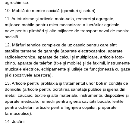
agrochimice.
10. Mobilă de menire socială (garnituri şi seturi).
11. Autoturisme şi articole moto-velo, remorci şi agregate,
mijloace mobile pentru mica mecanizare a lucrărilor agricole,
nave pentru plimbări şi alte mijloace de transport naval de menire
socială.
12. Mărfuri tehnice complexe de uz casnic pentru care sînt
stabilite termene de garanţie (aparate electrocasnice, aparate
radioelectronice, aparate de calcul şi multiplicare, articole foto-
chino, aparate de telefon (fixe şi mobile) şi de faximil, instrumente
muzicale electrice, echipamente şi utilaje ce funcţionează cu gaze
şi dispozitivele acestora).
13. Articole pentru profilaxia şi tratamentul unor boli în condiţii de
domiciliu (articole pentru ocrotirea sănătăţii publice şi igienă din
metal, cauciuc, textile şi alte materiale, instrumente, dispozitive şi
aparate medicale, remedii pentru igiena cavităţii bucale, lentile
pentru ochelari, articole pentru îngrijirea copiilor, preparate
farmaceutice).
14. Jucării.