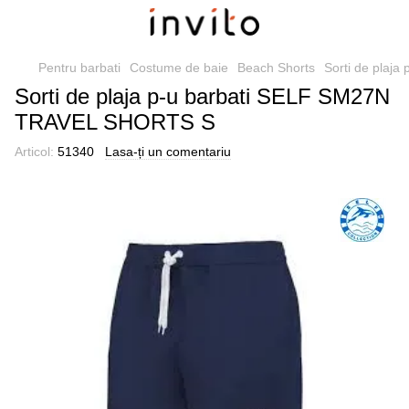
Pentru barbati
Costume de baie
Beach Shorts
Sorti de plaj
Sorti de plaja p-u barbati SELF SM27N
TRAVEL SHORTS S
Articol:
51340
Lasa-ți un comentariu