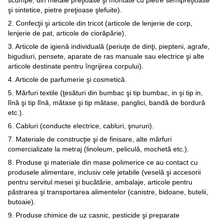
scumpe, din metale preţioase şi montate cu pietre semipreţioase
şi sintetice, pietre preţioase şlefuite).
2. Confecţii şi articole din tricot (articole de lenjerie de corp,
lenjerie de pat, articole de ciorăpărie).
3. Articole de igienă individuală (periuţe de dinţi, piepteni, agrafe,
bigudiuri, pensete, aparate de ras manuale sau electrice şi alte
articole destinate pentru îngrijirea corpului).
4. Articole de parfumerie şi cosmetică.
5. Mărfuri textile (ţesături din bumbac şi tip bumbac, in şi tip in,
lînă şi tip lînă, mătase şi tip mătase, panglici, bandă de bordură
etc.).
6. Cabluri (conducte electrice, cabluri, şnururi).
7. Materiale de construcţie şi de finisare, alte mărfuri
comercializate la metraj (linoleum, peliculă, mochetă etc.).
8. Produse şi materiale din mase polimerice ce au contact cu
produsele alimentare, inclusiv cele jetabile (veselă şi accesorii
pentru servitul mesei şi bucătărie, ambalaje, articole pentru
păstrarea şi transportarea alimentelor (canistre, bidoane, butelii,
butoaie).
9. Produse chimice de uz casnic, pesticide şi preparate