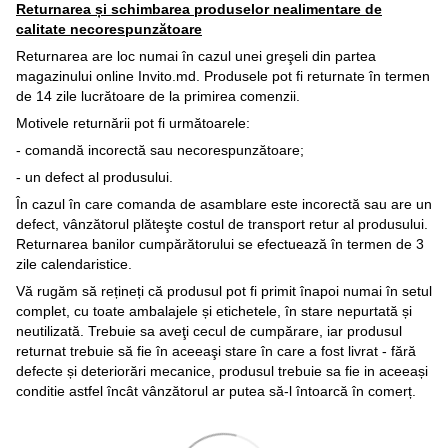
Returnarea și schimbarea produselor nealimentare de
calitate necorespunzătoare
Returnarea are loc numai în cazul unei greşeli din partea
magazinului online Invito.md. Produsele pot fi returnate în termen
de 14 zile lucrătoare de la primirea comenzii.
Motivele returnării pot fi următoarele:
- comandă incorectă sau necorespunzătoare;
- un defect al produsului.
În cazul în care comanda de asamblare este incorectă sau are un
defect, vânzătorul plăteşte costul de transport retur al produsului.
Returnarea banilor cumpărătorului se efectuează în termen de 3
zile calendaristice.
Vă rugăm să rețineți că produsul pot fi primit înapoi numai în setul
complet, cu toate ambalajele și etichetele, în stare nepurtată și
neutilizată. Trebuie sa aveţi cecul de cumpărare, iar produsul
returnat trebuie să fie în aceeaşi stare în care a fost livrat - fără
defecte și deteriorări mecanice, produsul trebuie sa fie in aceeași
conditie astfel încât vânzătorul ar putea să-l întoarcă în comerț.