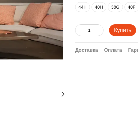
44H
40H
38G
40F
Купить
Доставка
Оплата
Гар