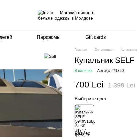
детей
Парфюмы
Gift cards
Главная
Для женщин
Купальни
Купальник SELF
В наличии
Артикул: 71850
700 Lei
1 399 Lei
Выберите цвет
Размер