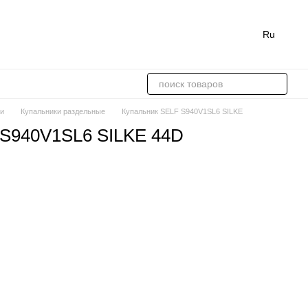
Ru
ки
Купальники раздельные
Купальник SELF S940V1SL6 SILKE
 S940V1SL6 SILKE 44D