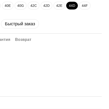
40E
40G
42C
42D
42E
44D
44F
Быстрый заказ
антия
Возврат