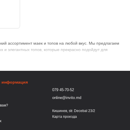
кий ассортимент маек и топов на любой вкус. Мы предлагаем
х и элегантных топов, которые прекрасно подойдут для
я информация
079 45-70-52
online@invito.md
 вам?
Кишинев, str. Decebal 23/2
Карта проезда
х