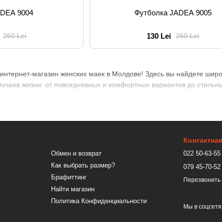
ADEA 9004
Футболка JADEA 9005
130 Lei
260 Lei
260 Lei
интернет-магазин женских маек в Молдове! Здесь вы найдете широ
учаев жизни: от повседневных и комфортных вариантов до стильны
Контактна
Обмен и возврат
022 50-63-55
Как выбрать размер?
079 45-70-52
Брафиттинг
Перезвонить
Найти магазин
Политика Конфиденциальности
Мы в соцсетя