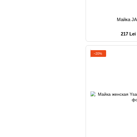
Майка J
217 Lei
−20%