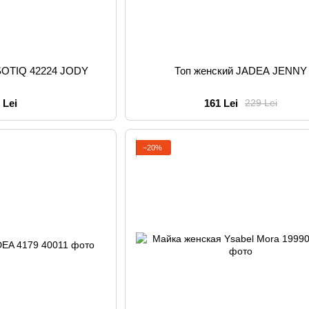
SOTIQ 42224 JODY
Топ женский JADEA JENNY
 Lei
161 Lei
229 Lei
−20%