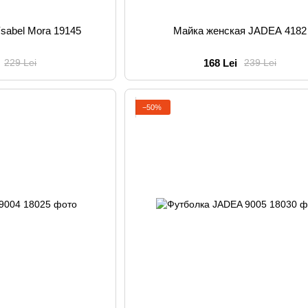
sabel Mora 19145
Майка женская JADEA 4182
168 Lei
229 Lei
239 Lei
−50%