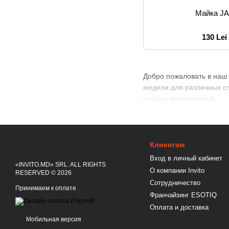
Майка J
130 Lei
Добро пожаловать в наш 
модели для различных сл
особых мероприятий.
Клиентам
Вход в личный кабинет
«INVITO.MD» SRL. ALL RIGHTS
О компании Invito
RESERVED © 2026
Сотрудничество
Принимаем к оплате
Франчайзинг ESOTIQ
Оплата и доставка
Мобильная версия