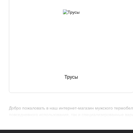
Трусы
Добро пожаловать в наш интернет-магазин мужского термобел
повседневного использования, так и специализированные вари