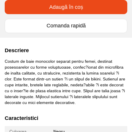
Adaugă în coș
Comanda rapidă
Descriere
Costum de baie monocolor separat pentru femei, destinat
posesoarelor cu forme voluptuoase, confec?ionat din microfibra
de inalta calitate, cu stralucire, rezistenta la lumina soarelui ?i
clor. Este format dintr-un sutien ?i un slipul de bikini. Sutienul are
cupe intarite, bretele late reglabile, nedeta?abile ?i este decorat
cu o inser?ie de plasa elastica intre cupe. Slipul are talia joasa ?i
laterale inguste. Mijlocul sutienului ?i lateralele slipulului sunt
decorate cu mici elemente decorative.
Caracteristici
Culoarea
Negru