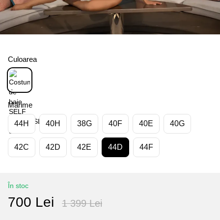
Culoarea
Mărime
44H
40H
38G
40F
40E
40G
42C
42D
42E
44D
44F
În stoc
700 Lei
1 399 Lei