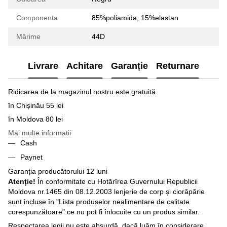
Componenta
85%poliamida, 15%elastan
Mărime
44D
Livrare
Achitare
Garanție
Returnare
Ridicarea de la magazinul nostru este gratuită.
în Chișinău 55 lei
în Moldova 80 lei
Mai multe informatii
Cash
Paynet
Garanția producătorului 12 luni
Atenție!
În conformitate cu Hotărîrea Guvernului Republicii
Moldova nr.1465 din 08.12.2003 lenjerie de corp și ciorăpărie
sunt incluse în "Lista produselor nealimentare de calitate
corespunzătoare" ce nu pot fi înlocuite cu un produs similar.
Respectarea legii nu este absurdă, dacă luăm în considerare