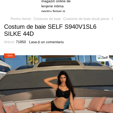
Pentru femei
Costume de baie
Costume de baie două piese
Costum de baie SELF S940V1SL6
SILKE 44D
Articol:
71850
Lasa-ți un comentariu
−50%