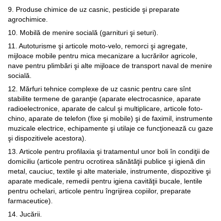
9. Produse chimice de uz casnic, pesticide şi preparate
agrochimice.
10. Mobilă de menire socială (garnituri şi seturi).
11. Autoturisme şi articole moto-velo, remorci şi agregate,
mijloace mobile pentru mica mecanizare a lucrărilor agricole,
nave pentru plimbări şi alte mijloace de transport naval de menire
socială.
12. Mărfuri tehnice complexe de uz casnic pentru care sînt
stabilite termene de garanţie (aparate electrocasnice, aparate
radioelectronice, aparate de calcul şi multiplicare, articole foto-
chino, aparate de telefon (fixe şi mobile) şi de faximil, instrumente
muzicale electrice, echipamente şi utilaje ce funcţionează cu gaze
şi dispozitivele acestora).
13. Articole pentru profilaxia şi tratamentul unor boli în condiţii de
domiciliu (articole pentru ocrotirea sănătăţii publice şi igienă din
metal, cauciuc, textile şi alte materiale, instrumente, dispozitive şi
aparate medicale, remedii pentru igiena cavităţii bucale, lentile
pentru ochelari, articole pentru îngrijirea copiilor, preparate
farmaceutice).
14. Jucării.