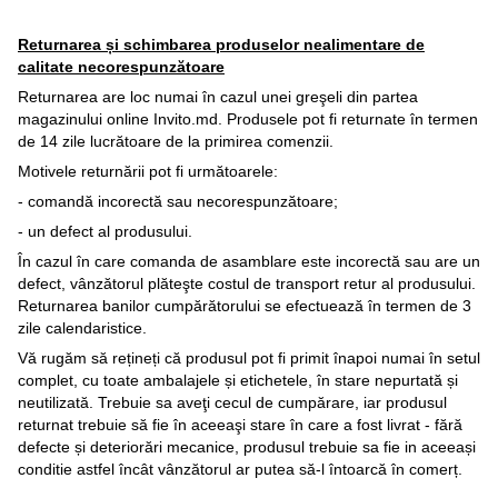
Returnarea și schimbarea produselor nealimentare de
calitate necorespunzătoare
Returnarea are loc numai în cazul unei greşeli din partea
magazinului online Invito.md. Produsele pot fi returnate în termen
de 14 zile lucrătoare de la primirea comenzii.
Motivele returnării pot fi următoarele:
- comandă incorectă sau necorespunzătoare;
- un defect al produsului.
În cazul în care comanda de asamblare este incorectă sau are un
defect, vânzătorul plăteşte costul de transport retur al produsului.
Returnarea banilor cumpărătorului se efectuează în termen de 3
zile calendaristice.
Vă rugăm să rețineți că produsul pot fi primit înapoi numai în setul
complet, cu toate ambalajele și etichetele, în stare nepurtată și
neutilizată. Trebuie sa aveţi cecul de cumpărare, iar produsul
returnat trebuie să fie în aceeaşi stare în care a fost livrat - fără
defecte și deteriorări mecanice, produsul trebuie sa fie in aceeași
conditie astfel încât vânzătorul ar putea să-l întoarcă în comerț.