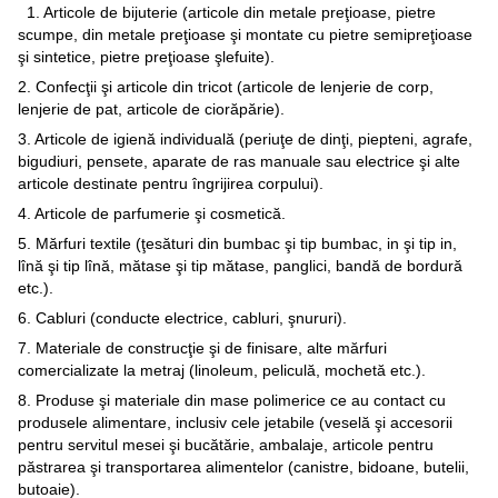
1. Articole de bijuterie (articole din metale preţioase, pietre
scumpe, din metale preţioase şi montate cu pietre semipreţioase
şi sintetice, pietre preţioase şlefuite).
2. Confecţii şi articole din tricot (articole de lenjerie de corp,
lenjerie de pat, articole de ciorăpărie).
3. Articole de igienă individuală (periuţe de dinţi, piepteni, agrafe,
bigudiuri, pensete, aparate de ras manuale sau electrice şi alte
articole destinate pentru îngrijirea corpului).
4. Articole de parfumerie şi cosmetică.
5. Mărfuri textile (ţesături din bumbac şi tip bumbac, in şi tip in,
lînă şi tip lînă, mătase şi tip mătase, panglici, bandă de bordură
etc.).
6. Cabluri (conducte electrice, cabluri, şnururi).
7. Materiale de construcţie şi de finisare, alte mărfuri
comercializate la metraj (linoleum, peliculă, mochetă etc.).
8. Produse şi materiale din mase polimerice ce au contact cu
produsele alimentare, inclusiv cele jetabile (veselă şi accesorii
pentru servitul mesei şi bucătărie, ambalaje, articole pentru
păstrarea şi transportarea alimentelor (canistre, bidoane, butelii,
butoaie).