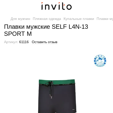
Для мужчин
Пляжная одежда
Купальные плавки
Плавки м
Плавки мужские SELF L4N-13
SPORT M
Артикул:
61116
Оставить отзыв