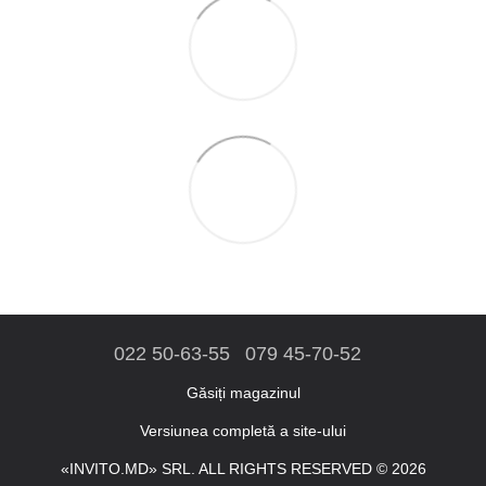
022 50-63-55
079 45-70-52
Găsiți magazinul
Versiunea completă a site-ului
«INVITO.MD» SRL. ALL RIGHTS RESERVED © 2026