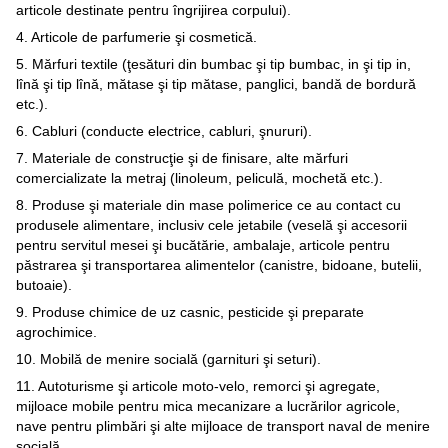
articole destinate pentru îngrijirea corpului).
4. Articole de parfumerie şi cosmetică.
5. Mărfuri textile (ţesături din bumbac şi tip bumbac, in şi tip in,
lînă şi tip lînă, mătase şi tip mătase, panglici, bandă de bordură
etc.).
6. Cabluri (conducte electrice, cabluri, şnururi).
7. Materiale de construcţie şi de finisare, alte mărfuri
comercializate la metraj (linoleum, peliculă, mochetă etc.).
8. Produse şi materiale din mase polimerice ce au contact cu
produsele alimentare, inclusiv cele jetabile (veselă şi accesorii
pentru servitul mesei şi bucătărie, ambalaje, articole pentru
păstrarea şi transportarea alimentelor (canistre, bidoane, butelii,
butoaie).
9. Produse chimice de uz casnic, pesticide şi preparate
agrochimice.
10. Mobilă de menire socială (garnituri şi seturi).
11. Autoturisme şi articole moto-velo, remorci şi agregate,
mijloace mobile pentru mica mecanizare a lucrărilor agricole,
nave pentru plimbări şi alte mijloace de transport naval de menire
socială.