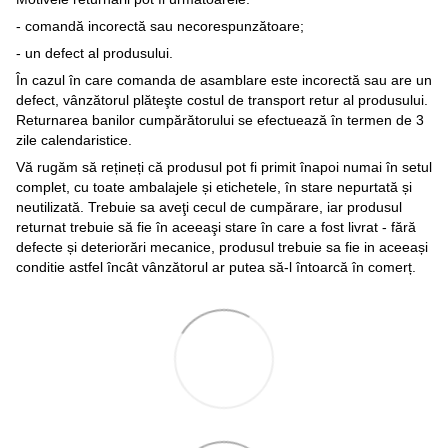
- comandă incorectă sau necorespunzătoare;
- un defect al produsului.
În cazul în care comanda de asamblare este incorectă sau are un
defect, vânzătorul plăteşte costul de transport retur al produsului.
Returnarea banilor cumpărătorului se efectuează în termen de 3
zile calendaristice.
Vă rugăm să rețineți că produsul pot fi primit înapoi numai în setul
complet, cu toate ambalajele și etichetele, în stare nepurtată și
neutilizată. Trebuie sa aveţi cecul de cumpărare, iar produsul
returnat trebuie să fie în aceeaşi stare în care a fost livrat - fără
defecte și deteriorări mecanice, produsul trebuie sa fie in aceeași
conditie astfel încât vânzătorul ar putea să-l întoarcă în comerț.