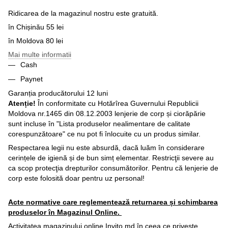
Ridicarea de la magazinul nostru este gratuită.
în Chișinău 55 lei
în Moldova 80 lei
Mai multe informatii
Cash
Paynet
Garanția producătorului 12 luni
Atenție!
În conformitate cu Hotărîrea Guvernului Republicii
Moldova nr.1465 din 08.12.2003 lenjerie de corp și ciorăpărie
sunt incluse în "Lista produselor nealimentare de calitate
corespunzătoare" ce nu pot fi înlocuite cu un produs similar.
Respectarea legii nu este absurdă, dacă luăm în considerare
cerințele de igienă și de bun simț elementar. Restricţii severe au
ca scop protecţia drepturilor consumătorilor. Pentru că lenjerie de
corp este folosită doar pentru uz personal!
Acte normative care reglementează returnarea și schimbarea
produselor în Magazinul Online.
Activitatea magazinului online Invito.md în ceea ce priveşte