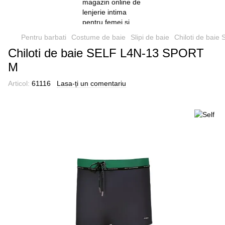
Pentru barbati
Costume de baie
Slipi de baie
Chiloti de bai
Chiloti de baie SELF L4N-13 SPORT
M
Articol:
61116
Lasa-ți un comentariu