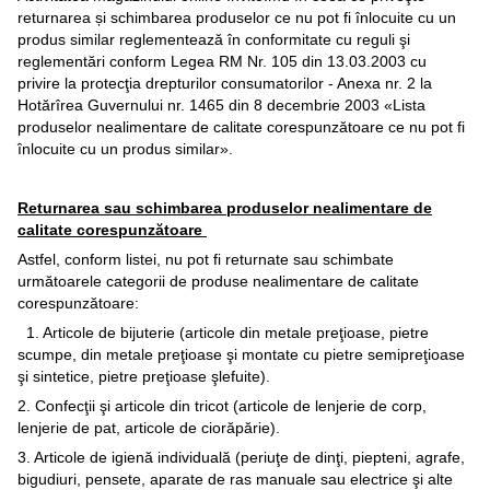
returnarea și schimbarea produselor ce nu pot fi înlocuite cu un
produs similar reglementează în conformitate cu reguli şi
reglementări conform Legea RM Nr. 105 din 13.03.2003 cu
privire la protecţia drepturilor consumatorilor - Anexa nr. 2 la
Hotărîrea Guvernului nr. 1465 din 8 decembrie 2003 «Lista
produselor nealimentare de calitate corespunzătoare ce nu pot fi
înlocuite cu un produs similar».
Returnarea sau schimbarea produselor nealimentare de
calitate corespunzătoare
Astfel, conform listei, nu pot fi returnate sau schimbate
următoarele categorii de produse nealimentare de calitate
corespunzătoare:
1. Articole de bijuterie (articole din metale preţioase, pietre
scumpe, din metale preţioase şi montate cu pietre semipreţioase
şi sintetice, pietre preţioase şlefuite).
2. Confecţii şi articole din tricot (articole de lenjerie de corp,
lenjerie de pat, articole de ciorăpărie).
3. Articole de igienă individuală (periuţe de dinţi, piepteni, agrafe,
bigudiuri, pensete, aparate de ras manuale sau electrice şi alte