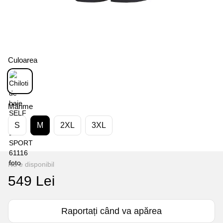
Culoarea
Mărime
S
M
2XL
3XL
Nu e disponibil
549 Lei
Raportați când va apărea