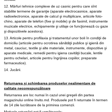
12. Mărfuri tehnice complexe de uz casnic pentru care sînt
stabilite termene de garanţie (aparate electrocasnice, aparate
radioelectronice, aparate de calcul şi multiplicare, articole foto-
chino, aparate de telefon (fixe şi mobile) şi de faximil, instrumente
muzicale electrice, echipamente şi utilaje ce funcţionează cu gaze
şi dispozitivele acestora).
13. Articole pentru profilaxia şi tratamentul unor boli în condiţii de
domiciliu (articole pentru ocrotirea sănătăţii publice şi igienă din
metal, cauciuc, textile şi alte materiale, instrumente, dispozitive şi
aparate medicale, remedii pentru igiena cavităţii bucale, lentile
pentru ochelari, articole pentru îngrijirea copiilor, preparate
farmaceutice).
14. Jucării.
Returnarea și schimbarea produselor nealimentare de
calitate necorespunzătoare
Returnarea are loc numai în cazul unei greşeli din partea
magazinului online Invito.md. Produsele pot fi returnate în termen
de 14 zile lucrătoare de la primirea comenzii.
Motivele returnării pot fi următoarele: