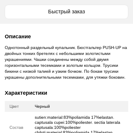
Быстрый заказ
Описание
Однотонный раздельный купальник. Бюстгальтер PUSH-UP на
двойных тонких бретелях с небольшими золотистыми
украшениями. Чашки соединены между собой двумя
горизонтальными тесемками и золотым кольцом. Трусики
бикини с низкой талией и узким бочком. По бокам трусики
украшены дополнительными тесемками, для утяжки боковин.
Характеристики
Цвет
Черный
sutien:material:83%poliamida 17%elastan.
captusala cupei:100%poliester. sectia laterala
Состав
captusala:100%poliester
chiloti:material:83%poliamida 17%elastan.