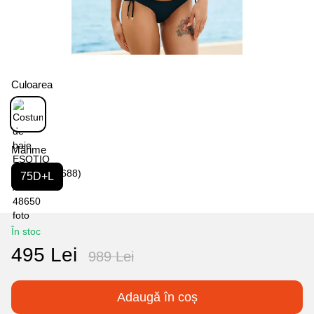
Culoarea
Mărime
75D+L
În stoc
495 Lei
989 Lei
Adaugă în coș