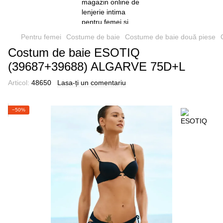
Pentru femei
Costume de baie
Costume de baie două piese
Costum de baie ESOTIQ
(39687+39688) ALGARVE 75D+L
Articol:
48650
Lasa-ți un comentariu
−50%