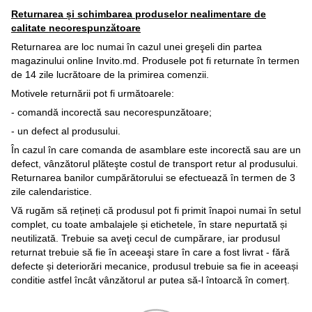
Returnarea și schimbarea produselor nealimentare de
calitate necorespunzătoare
Returnarea are loc numai în cazul unei greşeli din partea
magazinului online Invito.md. Produsele pot fi returnate în termen
de 14 zile lucrătoare de la primirea comenzii.
Motivele returnării pot fi următoarele:
- comandă incorectă sau necorespunzătoare;
- un defect al produsului.
În cazul în care comanda de asamblare este incorectă sau are un
defect, vânzătorul plăteşte costul de transport retur al produsului.
Returnarea banilor cumpărătorului se efectuează în termen de 3
zile calendaristice.
Vă rugăm să rețineți că produsul pot fi primit înapoi numai în setul
complet, cu toate ambalajele și etichetele, în stare nepurtată și
neutilizată. Trebuie sa aveţi cecul de cumpărare, iar produsul
returnat trebuie să fie în aceeaşi stare în care a fost livrat - fără
defecte și deteriorări mecanice, produsul trebuie sa fie in aceeași
conditie astfel încât vânzătorul ar putea să-l întoarcă în comerț.