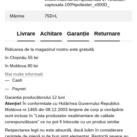
captusala:100%poliester_x000D_
Mărime
75D+L
Livrare
Achitare
Garanție
Returnare
Ridicarea de la magazinul nostru este gratuită.
în Chișinău 55 lei
în Moldova 80 lei
Mai multe informatii
Cash
Paynet
Garanția producătorului 12 luni
Atenție!
În conformitate cu Hotărîrea Guvernului Republicii
Moldova nr.1465 din 08.12.2003 lenjerie de corp și ciorăpărie
sunt incluse în "Lista produselor nealimentare de calitate
corespunzătoare" ce nu pot fi înlocuite cu un produs similar.
Respectarea legii nu este absurdă, dacă luăm în considerare
cerințele de igienă și de bun simț elementar. Restricţii severe au