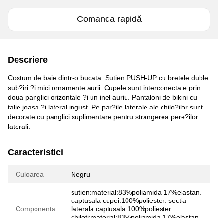
Comanda rapidă
Descriere
Costum de baie dintr-o bucata. Sutien PUSH-UP cu bretele duble
sub?iri ?i mici ornamente aurii. Cupele sunt interconectate prin
doua panglici orizontale ?i un inel auriu. Pantaloni de bikini cu
talie joasa ?i lateral ingust. Pe par?ile laterale ale chilo?ilor sunt
decorate cu panglici suplimentare pentru strangerea pere?ilor
laterali.
Caracteristici
Culoarea
Negru
sutien:material:83%poliamida 17%elastan.
captusala cupei:100%poliester. sectia
Componenta
laterala captusala:100%poliester
chiloti:material:83%poliamida 17%elastan.