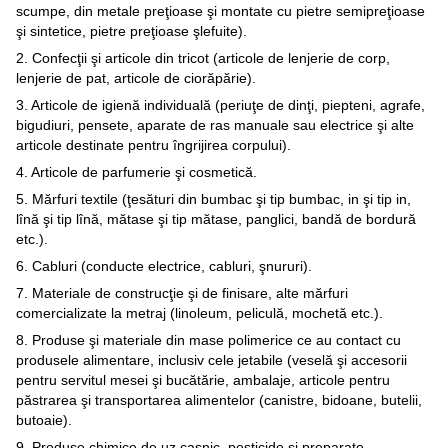
scumpe, din metale preţioase şi montate cu pietre semipreţioase
şi sintetice, pietre preţioase şlefuite).
2. Confecţii şi articole din tricot (articole de lenjerie de corp,
lenjerie de pat, articole de ciorăpărie).
3. Articole de igienă individuală (periuţe de dinţi, piepteni, agrafe,
bigudiuri, pensete, aparate de ras manuale sau electrice şi alte
articole destinate pentru îngrijirea corpului).
4. Articole de parfumerie şi cosmetică.
5. Mărfuri textile (ţesături din bumbac şi tip bumbac, in şi tip in,
lînă şi tip lînă, mătase şi tip mătase, panglici, bandă de bordură
etc.).
6. Cabluri (conducte electrice, cabluri, şnururi).
7. Materiale de construcţie şi de finisare, alte mărfuri
comercializate la metraj (linoleum, peliculă, mochetă etc.).
8. Produse şi materiale din mase polimerice ce au contact cu
produsele alimentare, inclusiv cele jetabile (veselă şi accesorii
pentru servitul mesei şi bucătărie, ambalaje, articole pentru
păstrarea şi transportarea alimentelor (canistre, bidoane, butelii,
butoaie).
9. Produse chimice de uz casnic, pesticide şi preparate