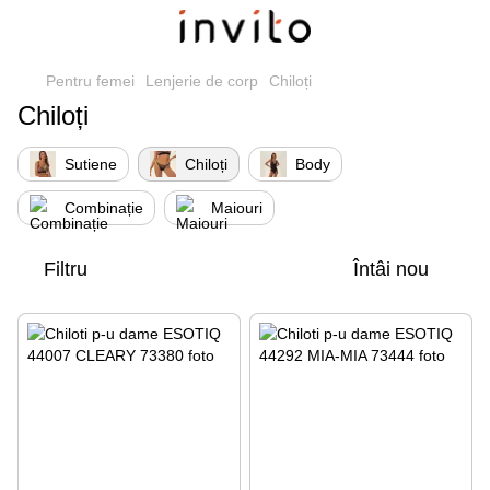
Pentru femei
Lenjerie de corp
Chiloți
Chiloți
Sutiene
Chiloți
Body
Сombinație
Maiouri
Filtru
Întâi nou