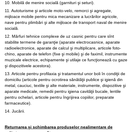
10. Mobilă de menire socială (garnituri şi seturi).
11. Autoturisme şi articole moto-velo, remorci şi agregate,
mijloace mobile pentru mica mecanizare a lucrărilor agricole,
nave pentru plimbări şi alte mijloace de transport naval de menire
socială.
12. Mărfuri tehnice complexe de uz casnic pentru care sînt
stabilite termene de garanţie (aparate electrocasnice, aparate
radioelectronice, aparate de calcul şi multiplicare, articole foto-
chino, aparate de telefon (fixe şi mobile) şi de faximil, instrumente
muzicale electrice, echipamente şi utilaje ce funcţionează cu gaze
şi dispozitivele acestora).
13. Articole pentru profilaxia şi tratamentul unor boli în condiţii de
domiciliu (articole pentru ocrotirea sănătăţii publice şi igienă din
metal, cauciuc, textile şi alte materiale, instrumente, dispozitive şi
aparate medicale, remedii pentru igiena cavităţii bucale, lentile
pentru ochelari, articole pentru îngrijirea copiilor, preparate
farmaceutice).
14. Jucării.
Returnarea și schimbarea produselor nealimentare de