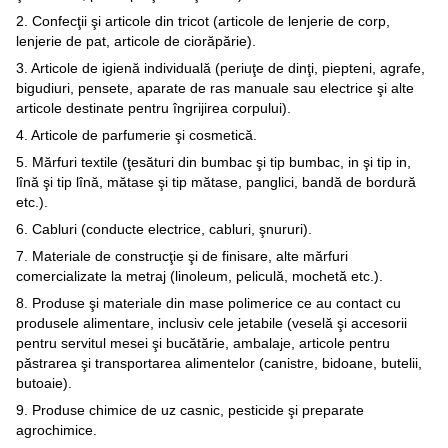
2. Confecţii şi articole din tricot (articole de lenjerie de corp,
lenjerie de pat, articole de ciorăpărie).
3. Articole de igienă individuală (periuţe de dinţi, piepteni, agrafe,
bigudiuri, pensete, aparate de ras manuale sau electrice şi alte
articole destinate pentru îngrijirea corpului).
4. Articole de parfumerie şi cosmetică.
5. Mărfuri textile (ţesături din bumbac şi tip bumbac, in şi tip in,
lînă şi tip lînă, mătase şi tip mătase, panglici, bandă de bordură
etc.).
6. Cabluri (conducte electrice, cabluri, şnururi).
7. Materiale de construcţie şi de finisare, alte mărfuri
comercializate la metraj (linoleum, peliculă, mochetă etc.).
8. Produse şi materiale din mase polimerice ce au contact cu
produsele alimentare, inclusiv cele jetabile (veselă şi accesorii
pentru servitul mesei şi bucătărie, ambalaje, articole pentru
păstrarea şi transportarea alimentelor (canistre, bidoane, butelii,
butoaie).
9. Produse chimice de uz casnic, pesticide şi preparate
agrochimice.