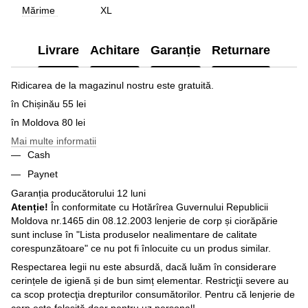
Mărime
XL
Livrare
Achitare
Garanție
Returnare
Ridicarea de la magazinul nostru este gratuită.
în Chișinău 55 lei
în Moldova 80 lei
Mai multe informatii
Cash
Paynet
Garanția producătorului 12 luni
Atenție!
În conformitate cu Hotărîrea Guvernului Republicii
Moldova nr.1465 din 08.12.2003 lenjerie de corp și ciorăpărie
sunt incluse în "Lista produselor nealimentare de calitate
corespunzătoare" ce nu pot fi înlocuite cu un produs similar.
Respectarea legii nu este absurdă, dacă luăm în considerare
cerințele de igienă și de bun simț elementar. Restricţii severe au
ca scop protecţia drepturilor consumătorilor. Pentru că lenjerie de