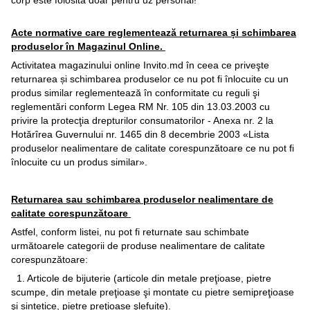
corp este folosită doar pentru uz personal!
Acte normative care reglementează returnarea și schimbarea
produselor în Magazinul Online.
Activitatea magazinului online Invito.md în ceea ce priveşte
returnarea și schimbarea produselor ce nu pot fi înlocuite cu un
produs similar reglementează în conformitate cu reguli şi
reglementări conform Legea RM Nr. 105 din 13.03.2003 cu
privire la protecţia drepturilor consumatorilor - Anexa nr. 2 la
Hotărîrea Guvernului nr. 1465 din 8 decembrie 2003 «Lista
produselor nealimentare de calitate corespunzătoare ce nu pot fi
înlocuite cu un produs similar».
Returnarea sau schimbarea produselor nealimentare de
calitate corespunzătoare
Astfel, conform listei, nu pot fi returnate sau schimbate
următoarele categorii de produse nealimentare de calitate
corespunzătoare:
1. Articole de bijuterie (articole din metale preţioase, pietre
scumpe, din metale preţioase şi montate cu pietre semipreţioase
şi sintetice, pietre preţioase şlefuite).