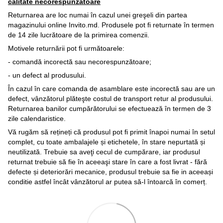
calitate necorespunzătoare
Returnarea are loc numai în cazul unei greşeli din partea
magazinului online Invito.md. Produsele pot fi returnate în termen
de 14 zile lucrătoare de la primirea comenzii.
Motivele returnării pot fi următoarele:
- comandă incorectă sau necorespunzătoare;
- un defect al produsului.
În cazul în care comanda de asamblare este incorectă sau are un
defect, vânzătorul plăteşte costul de transport retur al produsului.
Returnarea banilor cumpărătorului se efectuează în termen de 3
zile calendaristice.
Vă rugăm să rețineți că produsul pot fi primit înapoi numai în setul
complet, cu toate ambalajele și etichetele, în stare nepurtată și
neutilizată. Trebuie sa aveţi cecul de cumpărare, iar produsul
returnat trebuie să fie în aceeaşi stare în care a fost livrat - fără
defecte și deteriorări mecanice, produsul trebuie sa fie in aceeași
conditie astfel încât vânzătorul ar putea să-l întoarcă în comerț.