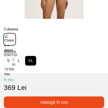
Culoarea
Mărime
S
L
XL
În stoc
369 Lei
Adaugă în coș