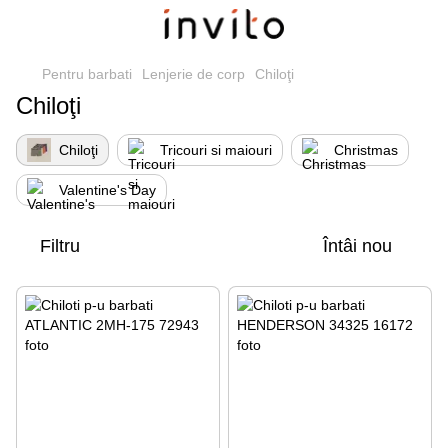
Pentru barbati
Lenjerie de corp
Chiloţi
Chiloţi
Chiloţi
Tricouri si maiouri
Christmas
Valentine's Day
Filtru
Întâi nou