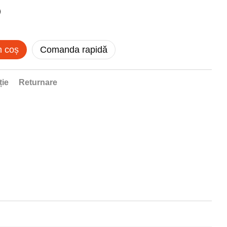
n coș
Comanda rapidă
ție
Returnare