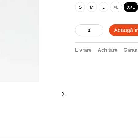
S
M
L
XL
XXL
Adaugă î
Livrare
Achitare
Garan