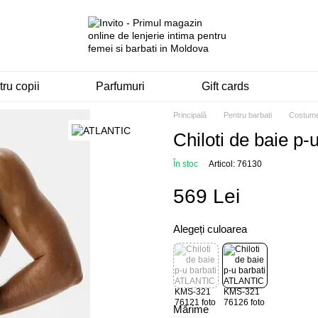
ru copii
Parfumuri
Gift cards
Principală
Pentru barbati
Costume
Chiloti de baie 
În stoc
Articol: 76130
569 Lei
Alegeți culoarea
Mărime