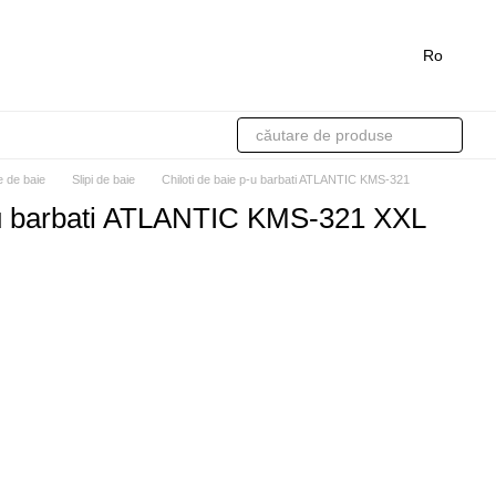
Ro
 de baie
Slipi de baie
Chiloti de baie p-u barbati ATLANTIC KMS-321
p-u barbati ATLANTIC KMS-321 XXL