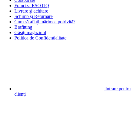
Colaborare
Franciza ESOTIQ
Livrare și achitare
Schimb și Returnare
Cum să aflați mărimea potrivită?
Brafitting
Găsiți magazinul
Politica de Confidentialitate
Intrare pentru
clienți