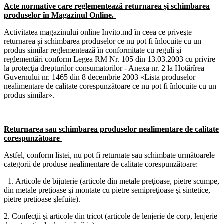
Acte normative care reglementează returnarea și schimbarea
produselor în Magazinul Online.
Activitatea magazinului online Invito.md în ceea ce priveşte
returnarea și schimbarea produselor ce nu pot fi înlocuite cu un
produs similar reglementează în conformitate cu reguli şi
reglementări conform Legea RM Nr. 105 din 13.03.2003 cu privire
la protecţia drepturilor consumatorilor - Anexa nr. 2 la Hotărîrea
Guvernului nr. 1465 din 8 decembrie 2003 «Lista produselor
nealimentare de calitate corespunzătoare ce nu pot fi înlocuite cu un
produs similar».
Returnarea sau schimbarea produselor nealimentare de calitate
corespunzătoare
Astfel, conform listei, nu pot fi returnate sau schimbate următoarele
categorii de produse nealimentare de calitate corespunzătoare:
1. Articole de bijuterie (articole din metale preţioase, pietre scumpe,
din metale preţioase şi montate cu pietre semipreţioase şi sintetice,
pietre preţioase şlefuite).
2. Confecţii şi articole din tricot (articole de lenjerie de corp, lenjerie