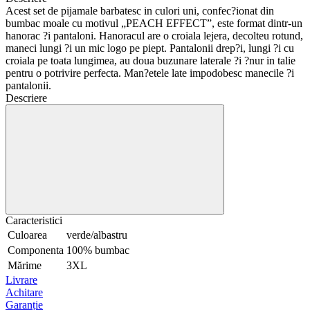
Acest set de pijamale barbatesc in culori uni, confec?ionat din
bumbac moale cu motivul „PEACH EFFECT”, este format dintr-un
hanorac ?i pantaloni. Hanoracul are o croiala lejera, decolteu rotund,
maneci lungi ?i un mic logo pe piept. Pantalonii drep?i, lungi ?i cu
croiala pe toata lungimea, au doua buzunare laterale ?i ?nur in talie
pentru o potrivire perfecta. Man?etele late impodobesc manecile ?i
pantalonii.
Descriere
Caracteristici
Culoarea
verde/albastru
Componenta
100% bumbac
Mărime
3XL
Livrare
Achitare
Garanție