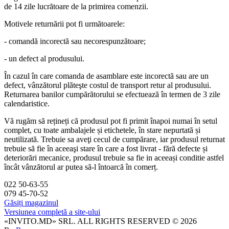
de 14 zile lucrătoare de la primirea comenzii.
Motivele returnării pot fi următoarele:
- comandă incorectă sau necorespunzătoare;
- un defect al produsului.
În cazul în care comanda de asamblare este incorectă sau are un
defect, vânzătorul plăteşte costul de transport retur al produsului.
Returnarea banilor cumpărătorului se efectuează în termen de 3 zile
calendaristice.
Vă rugăm să rețineți că produsul pot fi primit înapoi numai în setul
complet, cu toate ambalajele și etichetele, în stare nepurtată și
neutilizată. Trebuie sa aveţi cecul de cumpărare, iar produsul returnat
trebuie să fie în aceeaşi stare în care a fost livrat - fără defecte și
deteriorări mecanice, produsul trebuie sa fie in aceeași conditie astfel
încât vânzătorul ar putea să-l întoarcă în comerț.
022 50-63-55
079 45-70-52
Găsiți magazinul
Versiunea completă a site-ului
«INVITO.MD» SRL. ALL RIGHTS RESERVED © 2026