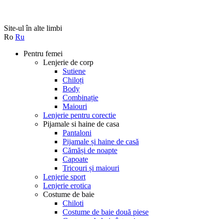
Site-ul în alte limbi
Ro
Ru
Pentru femei
Lenjerie de corp
Sutiene
Chiloți
Body
Сombinație
Maiouri
Lenjerie pentru corectie
Pijamale si haine de casa
Pantaloni
Pijamale și haine de casă
Cămăși de noapte
Capoate
Tricouri și maiouri
Lenjerie sport
Lenjerie erotica
Costume de baie
Chiloti
Costume de baie două piese