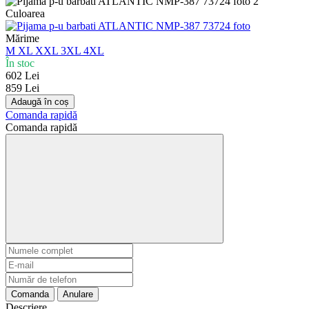
Culoarea
Mărime
M
XL
XXL
3XL
4XL
În stoc
602 Lei
859 Lei
Adaugă în coș
Comanda rapidă
Comanda rapidă
Comanda
Anulare
Descriere