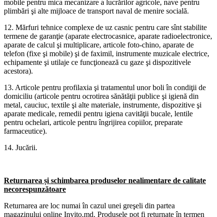
mobile pentru mica mecanizare a lucrărilor agricole, nave pentru
plimbări şi alte mijloace de transport naval de menire socială.
12. Mărfuri tehnice complexe de uz casnic pentru care sînt stabilite
termene de garanţie (aparate electrocasnice, aparate radioelectronice,
aparate de calcul şi multiplicare, articole foto-chino, aparate de
telefon (fixe şi mobile) şi de faximil, instrumente muzicale electrice,
echipamente şi utilaje ce funcţionează cu gaze şi dispozitivele
acestora).
13. Articole pentru profilaxia şi tratamentul unor boli în condiţii de
domiciliu (articole pentru ocrotirea sănătăţii publice şi igienă din
metal, cauciuc, textile şi alte materiale, instrumente, dispozitive şi
aparate medicale, remedii pentru igiena cavităţii bucale, lentile
pentru ochelari, articole pentru îngrijirea copiilor, preparate
farmaceutice).
14. Jucării.
Returnarea și schimbarea produselor nealimentare de calitate
necorespunzătoare
Returnarea are loc numai în cazul unei greşeli din partea
magazinului online Invito.md. Produsele pot fi returnate în termen