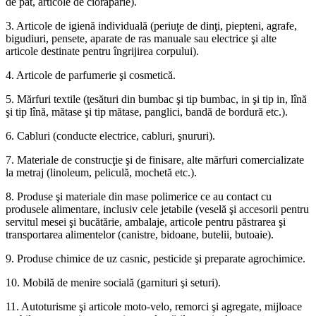
de pat, articole de ciorăpărie).
3. Articole de igienă individuală (periuţe de dinţi, piepteni, agrafe,
bigudiuri, pensete, aparate de ras manuale sau electrice şi alte
articole destinate pentru îngrijirea corpului).
4. Articole de parfumerie şi cosmetică.
5. Mărfuri textile (ţesături din bumbac şi tip bumbac, in şi tip in, lînă
şi tip lînă, mătase şi tip mătase, panglici, bandă de bordură etc.).
6. Cabluri (conducte electrice, cabluri, şnururi).
7. Materiale de construcţie şi de finisare, alte mărfuri comercializate
la metraj (linoleum, peliculă, mochetă etc.).
8. Produse şi materiale din mase polimerice ce au contact cu
produsele alimentare, inclusiv cele jetabile (veselă şi accesorii pentru
servitul mesei şi bucătărie, ambalaje, articole pentru păstrarea şi
transportarea alimentelor (canistre, bidoane, butelii, butoaie).
9. Produse chimice de uz casnic, pesticide şi preparate agrochimice.
10. Mobilă de menire socială (garnituri şi seturi).
11. Autoturisme şi articole moto-velo, remorci şi agregate, mijloace