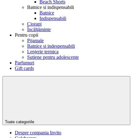
Beach Shorts
Batnice si indispensabili
Batnice
Indispensabili
Ciorapi
Încălţăminte
Pentru copii
Pijamale
Batnice si indespensabili
Lenjerie termica
Sutiene pentru adolescente
Parfumuri
Gift cards
Toate categoriile
Despre compania Invito