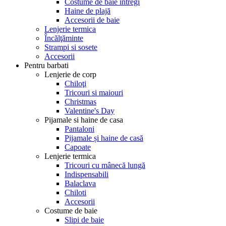
Costume de baie întregi
Haine de plajă
Accesorii de baie
Lenjerie termica
Încălţăminte
Strampi si sosete
Accesorii
Pentru barbati
Lenjerie de corp
Chiloţi
Tricouri si maiouri
Christmas
Valentine's Day
Pijamale si haine de casa
Pantaloni
Pijamale și haine de casă
Capoate
Lenjerie termica
Tricouri cu mânecă lungă
Indispensabili
Balaclava
Chiloti
Accesorii
Costume de baie
Slipi de baie