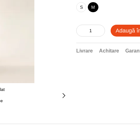
S
M
Adaugă î
Livrare
Achitare
Garan