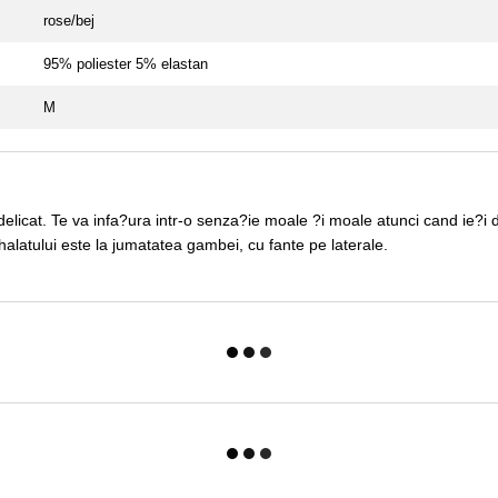
rose/bej
95% poliester 5% elastan
M
icat. Te va infa?ura intr-o senza?ie moale ?i moale atunci cand ie?i din
alatului este la jumatatea gambei, cu fante pe laterale.