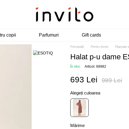
ru copii
Parfumuri
Gift cards
Principală
Pentru femei
Pijamale 
Halat p-u dame 
În stoc
Articol: 68982
693 Lei
989 Lei
Alegeți culoarea
Mărime