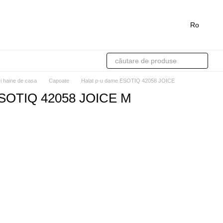
Ro
si haine de casa
Capoate
Halat p-u dame ESOTIQ 42058 JOICE
ESOTIQ 42058 JOICE M