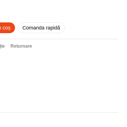
n coș
Comanda rapidă
ție
Returnare