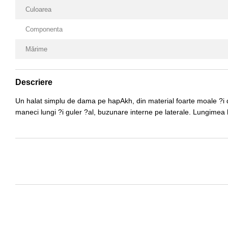
Culoarea
Componenta
Mărime
Descriere
Un halat simplu de dama pe hapAkh, din material foarte moale ?i del
maneci lungi ?i guler ?al, buzunare interne pe laterale. Lungimea h