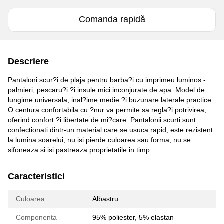
Comanda rapidă
Descriere
Pantaloni scur?i de plaja pentru barba?i cu imprimeu luminos -
palmieri, pescaru?i ?i insule mici inconjurate de apa. Model de
lungime universala, inal?ime medie ?i buzunare laterale practice.
O centura confortabila cu ?nur va permite sa regla?i potrivirea,
oferind confort ?i libertate de mi?care. Pantalonii scurti sunt
confectionati dintr-un material care se usuca rapid, este rezistent
la lumina soarelui, nu isi pierde culoarea sau forma, nu se
sifoneaza si isi pastreaza proprietatile in timp.
Caracteristici
Culoarea
Albastru
Componenta
95% poliester, 5% elastan