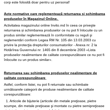
corp este folosită doar pentru uz personal!
Acte normative care reglementează returnarea și schimbarea
produselor în Magazinul Online.
Activitatea magazinului online Invito.md în ceea ce priveşte
returnarea și schimbarea produselor ce nu pot fi înlocuite cu un
produs similar reglementează în conformitate cu reguli şi
reglementări conform Legea RM Nr. 105 din 13.03.2003 cu
privire la protecţia drepturilor consumatorilor - Anexa nr. 2 la
Hotărîrea Guvernului nr. 1465 din 8 decembrie 2003 «Lista
produselor nealimentare de calitate corespunzătoare ce nu pot fi
înlocuite cu un produs similar».
Returnarea sau schimbarea produselor nealimentare de
calitate corespunzătoare
Astfel, conform listei, nu pot fi returnate sau schimbate
următoarele categorii de produse nealimentare de calitate
corespunzătoare:
1. Articole de bijuterie (articole din metale preţioase, pietre
scumpe, din metale preţioase şi montate cu pietre semipreţioase