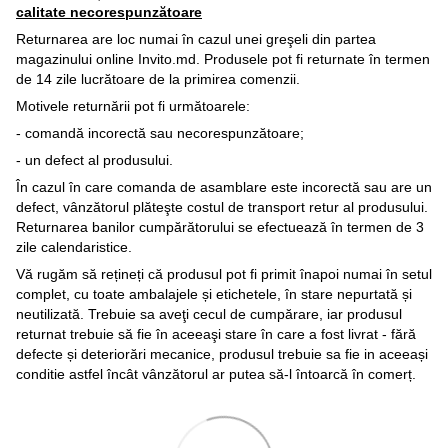
calitate necorespunzătoare
Returnarea are loc numai în cazul unei greşeli din partea
magazinului online Invito.md. Produsele pot fi returnate în termen
de 14 zile lucrătoare de la primirea comenzii.
Motivele returnării pot fi următoarele:
- comandă incorectă sau necorespunzătoare;
- un defect al produsului.
În cazul în care comanda de asamblare este incorectă sau are un
defect, vânzătorul plăteşte costul de transport retur al produsului.
Returnarea banilor cumpărătorului se efectuează în termen de 3
zile calendaristice.
Vă rugăm să rețineți că produsul pot fi primit înapoi numai în setul
complet, cu toate ambalajele și etichetele, în stare nepurtată și
neutilizată. Trebuie sa aveţi cecul de cumpărare, iar produsul
returnat trebuie să fie în aceeaşi stare în care a fost livrat - fără
defecte și deteriorări mecanice, produsul trebuie sa fie in aceeași
conditie astfel încât vânzătorul ar putea să-l întoarcă în comerț.