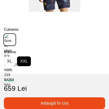
Culoarea
Mărime
XL
XXL
În stoc
659 Lei
Adaugă în coș