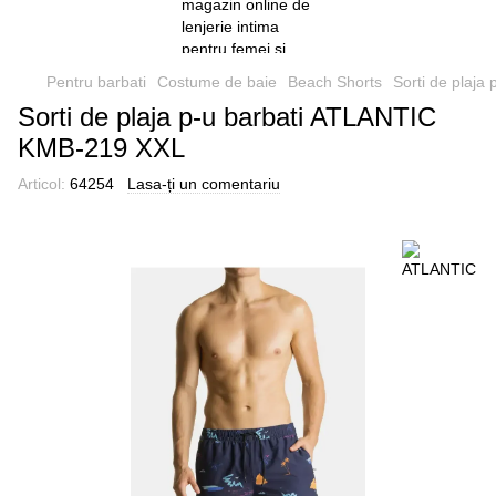
Pentru barbati
Costume de baie
Beach Shorts
Sorti de plaj
Sorti de plaja p-u barbati ATLANTIC
KMB-219 XXL
Articol:
64254
Lasa-ți un comentariu