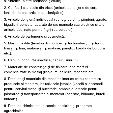
şi sintetice, pietre preţioase şlefuite).
2. Confecţii şi articole din tricot (articole de lenjerie de corp,
lenjerie de pat, articole de ciorăpărie).
3. Articole de igienă individuală (periuţe de dinţi, piepteni, agrafe,
bigudiuri, pensete, aparate de ras manuale sau electrice şi alte
articole destinate pentru îngrijirea corpului).
4. Articole de parfumerie şi cosmetică.
5. Mărfuri textile (ţesături din bumbac şi tip bumbac, in şi tip in,
lînă şi tip lînă, mătase şi tip mătase, panglici, bandă de bordură
etc.).
6. Cabluri (conducte electrice, cabluri, şnururi).
7. Materiale de construcţie şi de finisare, alte mărfuri
comercializate la metraj (linoleum, peliculă, mochetă etc.).
8. Produse şi materiale din mase polimerice ce au contact cu
produsele alimentare, inclusiv cele jetabile (veselă şi accesorii
pentru servitul mesei şi bucătărie, ambalaje, articole pentru
păstrarea şi transportarea alimentelor (canistre, bidoane, butelii,
butoaie).
9. Produse chimice de uz casnic, pesticide şi preparate
agrochimice.