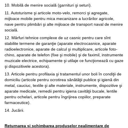
10. Mobilă de menire socială (garnituri şi seturi).
11. Autoturisme şi articole moto-velo, remorci şi agregate,
mijloace mobile pentru mica mecanizare a lucrărilor agricole,
nave pentru plimbări şi alte mijloace de transport naval de menire
socială.
12. Mărfuri tehnice complexe de uz casnic pentru care sînt
stabilite termene de garanţie (aparate electrocasnice, aparate
radioelectronice, aparate de calcul şi multiplicare, articole foto-
chino, aparate de telefon (fixe şi mobile) şi de faximil, instrumente
muzicale electrice, echipamente şi utilaje ce funcţionează cu gaze
şi dispozitivele acestora).
13. Articole pentru profilaxia şi tratamentul unor boli în condiţii de
domiciliu (articole pentru ocrotirea sănătăţii publice şi igienă din
metal, cauciuc, textile şi alte materiale, instrumente, dispozitive şi
aparate medicale, remedii pentru igiena cavităţii bucale, lentile
pentru ochelari, articole pentru îngrijirea copiilor, preparate
farmaceutice).
14. Jucării.
Returnarea și schimbarea produselor nealimentare de