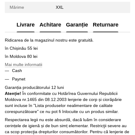
Mărime
XXL
Livrare
Achitare
Garanție
Returnare
Ridicarea de la magazinul nostru este gratuită.
în Chișinău 55 lei
în Moldova 80 lei
Mai multe informatii
Cash
Paynet
Garanția producătorului 12 luni
Atenție!
În conformitate cu Hotărîrea Guvernului Republicii
Moldova nr.1465 din 08.12.2003 lenjerie de corp și ciorăpărie
sunt incluse în "Lista produselor nealimentare de calitate
corespunzătoare" ce nu pot fi înlocuite cu un produs similar.
Respectarea legii nu este absurdă, dacă luăm în considerare
cerințele de igienă și de bun simț elementar. Restricţii severe au
ca scop protecţia drepturilor consumătorilor. Pentru că lenjerie de