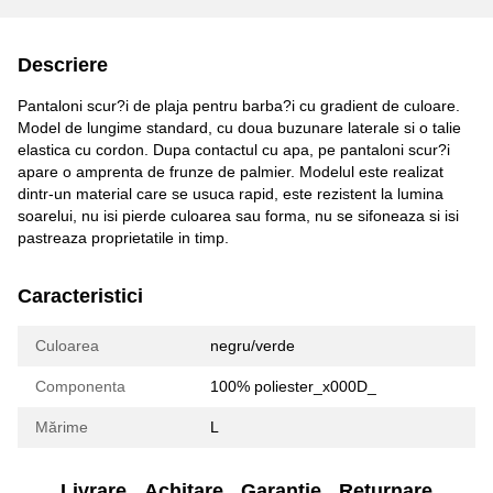
Descriere
Pantaloni scur?i de plaja pentru barba?i cu gradient de culoare.
Model de lungime standard, cu doua buzunare laterale si o talie
elastica cu cordon. Dupa contactul cu apa, pe pantaloni scur?i
apare o amprenta de frunze de palmier. Modelul este realizat
dintr-un material care se usuca rapid, este rezistent la lumina
soarelui, nu isi pierde culoarea sau forma, nu se sifoneaza si isi
pastreaza proprietatile in timp.
Caracteristici
Culoarea
negru/verde
Componenta
100% poliester_x000D_
Mărime
L
Livrare
Achitare
Garanție
Returnare