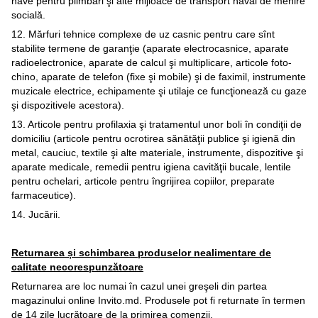
nave pentru plimbări şi alte mijloace de transport naval de menire
socială.
12. Mărfuri tehnice complexe de uz casnic pentru care sînt
stabilite termene de garanţie (aparate electrocasnice, aparate
radioelectronice, aparate de calcul şi multiplicare, articole foto-
chino, aparate de telefon (fixe şi mobile) şi de faximil, instrumente
muzicale electrice, echipamente şi utilaje ce funcţionează cu gaze
şi dispozitivele acestora).
13. Articole pentru profilaxia şi tratamentul unor boli în condiţii de
domiciliu (articole pentru ocrotirea sănătăţii publice şi igienă din
metal, cauciuc, textile şi alte materiale, instrumente, dispozitive şi
aparate medicale, remedii pentru igiena cavităţii bucale, lentile
pentru ochelari, articole pentru îngrijirea copiilor, preparate
farmaceutice).
14. Jucării.
Returnarea și schimbarea produselor nealimentare de
calitate necorespunzătoare
Returnarea are loc numai în cazul unei greşeli din partea
magazinului online Invito.md. Produsele pot fi returnate în termen
de 14 zile lucrătoare de la primirea comenzii.