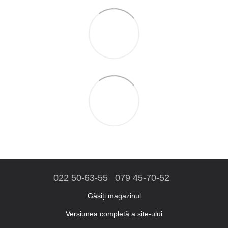
022 50-63-55
079 45-70-52
Găsiți magazinul
Versiunea completă a site-ului