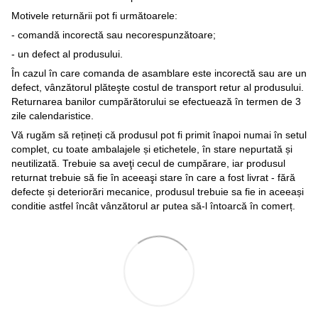
Motivele returnării pot fi următoarele:
- comandă incorectă sau necorespunzătoare;
- un defect al produsului.
În cazul în care comanda de asamblare este incorectă sau are un
defect, vânzătorul plăteşte costul de transport retur al produsului.
Returnarea banilor cumpărătorului se efectuează în termen de 3
zile calendaristice.
Vă rugăm să rețineți că produsul pot fi primit înapoi numai în setul
complet, cu toate ambalajele și etichetele, în stare nepurtată și
neutilizată. Trebuie sa aveţi cecul de cumpărare, iar produsul
returnat trebuie să fie în aceeaşi stare în care a fost livrat - fără
defecte și deteriorări mecanice, produsul trebuie sa fie in aceeași
conditie astfel încât vânzătorul ar putea să-l întoarcă în comerț.