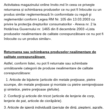
Activitatea magazinului online Invito.md în ceea ce priveşte
returnarea și schimbarea produselor ce nu pot fi înlocuite cu un
produs similar reglementează în conformitate cu reguli şi
reglementări conform Legea RM Nr. 105 din 13.03.2003 cu
privire la protecţia drepturilor consumatorilor - Anexa nr. 2 la
Hotărîrea Guvernului nr. 1465 din 8 decembrie 2003 «Lista
produselor nealimentare de calitate corespunzătoare ce nu pot fi
înlocuite cu un produs similar».
Returnarea sau schimbarea produselor nealimentare de
calitate corespunzătoare
Astfel, conform listei, nu pot fi returnate sau schimbate
următoarele categorii de produse nealimentare de calitate
corespunzătoare:
1. Articole de bijuterie (articole din metale preţioase, pietre
scumpe, din metale preţioase şi montate cu pietre semipreţioase
şi sintetice, pietre preţioase şlefuite).
2. Confecţii şi articole din tricot (articole de lenjerie de corp,
lenjerie de pat, articole de ciorăpărie).
3. Articole de igienă individuală (periuţe de dinţi, piepteni, agrafe,