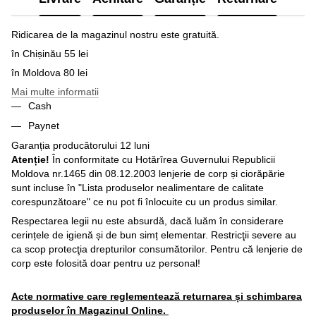
Ridicarea de la magazinul nostru este gratuită.
în Chișinău 55 lei
în Moldova 80 lei
Mai multe informatii
Cash
Paynet
Garanția producătorului 12 luni
Atenție!
În conformitate cu Hotărîrea Guvernului Republicii
Moldova nr.1465 din 08.12.2003 lenjerie de corp și ciorăpărie
sunt incluse în "Lista produselor nealimentare de calitate
corespunzătoare" ce nu pot fi înlocuite cu un produs similar.
Respectarea legii nu este absurdă, dacă luăm în considerare
cerințele de igienă și de bun simț elementar. Restricţii severe au
ca scop protecţia drepturilor consumătorilor. Pentru că lenjerie de
corp este folosită doar pentru uz personal!
Acte normative care reglementează returnarea și schimbarea
produselor în Magazinul Online.