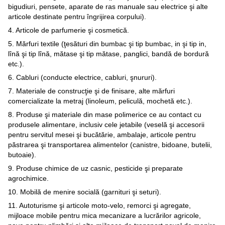
bigudiuri, pensete, aparate de ras manuale sau electrice şi alte
articole destinate pentru îngrijirea corpului).
4. Articole de parfumerie şi cosmetică.
5. Mărfuri textile (ţesături din bumbac şi tip bumbac, in şi tip in,
lînă şi tip lînă, mătase şi tip mătase, panglici, bandă de bordură
etc.).
6. Cabluri (conducte electrice, cabluri, şnururi).
7. Materiale de construcţie şi de finisare, alte mărfuri
comercializate la metraj (linoleum, peliculă, mochetă etc.).
8. Produse şi materiale din mase polimerice ce au contact cu
produsele alimentare, inclusiv cele jetabile (veselă şi accesorii
pentru servitul mesei şi bucătărie, ambalaje, articole pentru
păstrarea şi transportarea alimentelor (canistre, bidoane, butelii,
butoaie).
9. Produse chimice de uz casnic, pesticide şi preparate
agrochimice.
10. Mobilă de menire socială (garnituri şi seturi).
11. Autoturisme şi articole moto-velo, remorci şi agregate,
mijloace mobile pentru mica mecanizare a lucrărilor agricole,