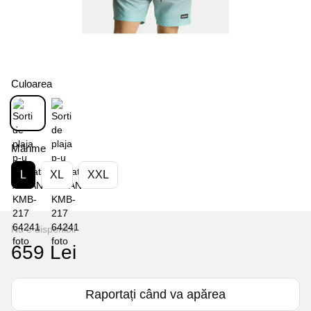
Culoarea
Mărime
L
XL
XXL
Nu e disponibil
659 Lei
Raportați când va apărea