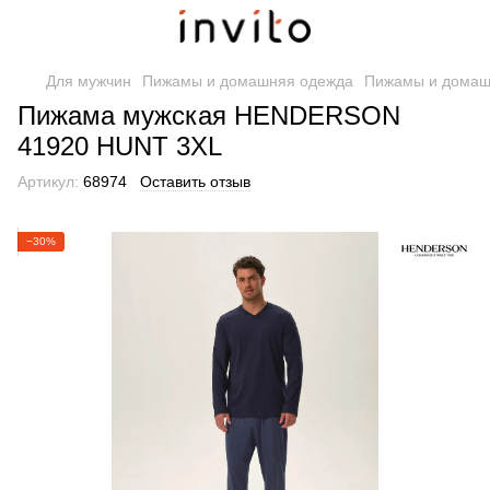
Для мужчин
Пижамы и домашняя одежда
Пижамы и домаш
Пижама мужская HENDERSON
41920 HUNT 3XL
Артикул:
68974
Оставить отзыв
−30%