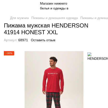
Для мужчин
Пижамы и домашняя одежда
Пижамы и домаш
Пижама мужская HENDERSON
41914 HONEST XXL
Артикул:
68971
Оставить отзыв
−30%