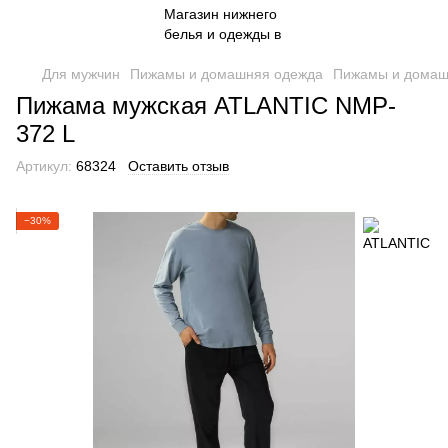
Для мужчин
Пижамы и домашняя одежда
Пижамы и домаш
Пижама мужская ATLANTIC NMP-
372 L
Артикул:
68324
Оставить отзыв
−30%