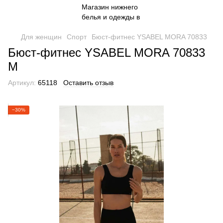
Для женщин
Спорт
Бюст-фитнес YSABEL MORA 70833
Бюст-фитнес YSABEL MORA 70833
M
Артикул:
65118
Оставить отзыв
−30%