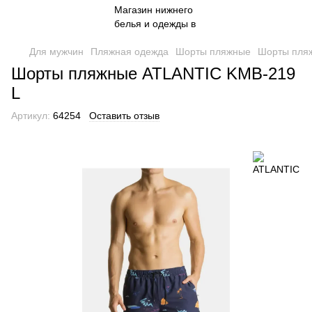
Для мужчин
Пляжная одежда
Шорты пляжные
Шорты пля
Шорты пляжные ATLANTIC KMB-219
L
Артикул:
64254
Оставить отзыв