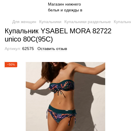
Для женщин
Купальники
Купальники раздельные
Купальн
Купальник YSABEL MORA 82722
unico 80C(95C)
Артикул:
62575
Оставить отзыв
−50%