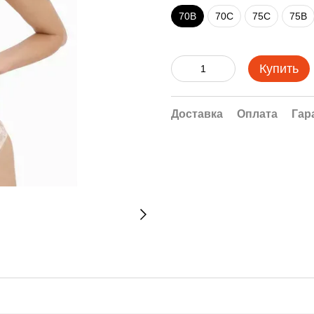
70B
70C
75C
75B
Купить
Доставка
Оплата
Гар