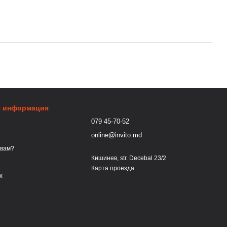
я информация
079 45-70-52
online@invito.md
 вам?
Кишинев, str. Decebal 23/2
Карта проезда
х