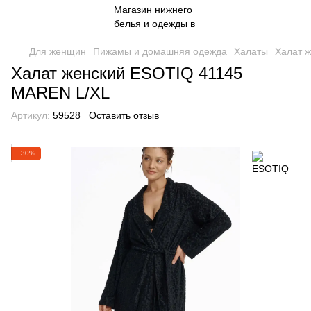
Для женщин
Пижамы и домашняя одежда
Халаты
Халат 
Халат женский ESOTIQ 41145
MAREN L/XL
Артикул:
59528
Оставить отзыв
−30%