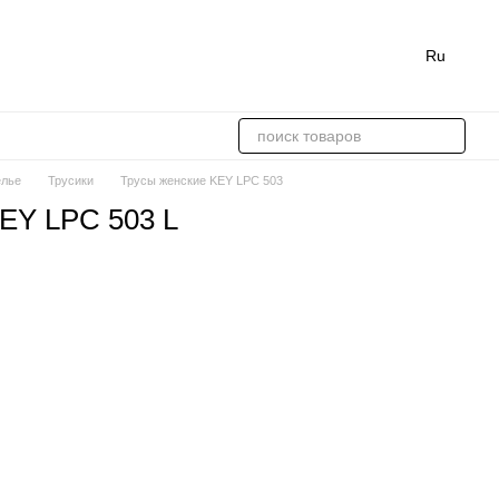
Ru
елье
Трусики
Трусы женские KEY LPC 503
EY LPC 503 L