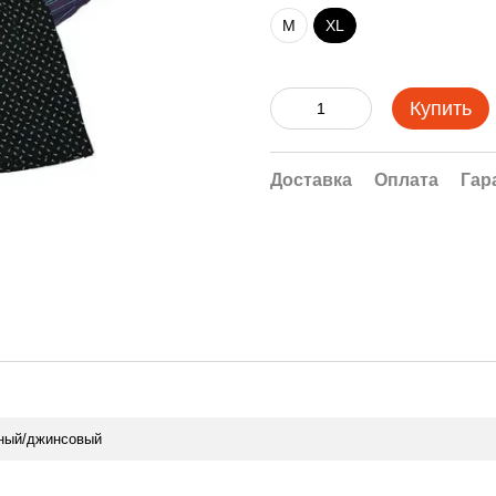
M
XL
Купить
Доставка
Оплата
Гар
рный/джинсовый