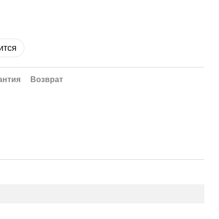
ится
антия
Возврат