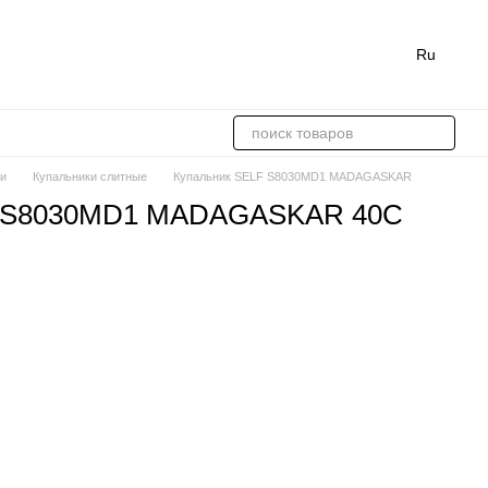
Ru
ки
Купальники слитные
Купальник SELF S8030MD1 MADAGASKAR
F S8030MD1 MADAGASKAR 40C