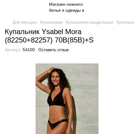
Для женщин
Купальники
Купальники раздельные
Купальни
Купальник Ysabel Mora
(82250+82257) 70B(85B)+S
Артикул:
54100
Оставить отзыв