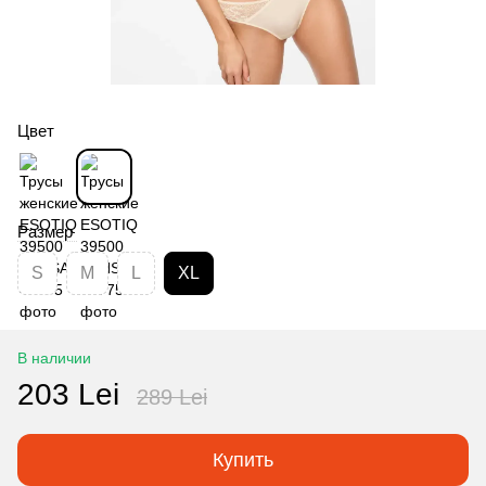
Цвет
Размер
S
M
L
XL
В наличии
203 Lei
289 Lei
Купить