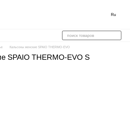
Ru
ье
Кальсоны женские SPAIO THERMO-EVO
кие SPAIO THERMO-EVO S