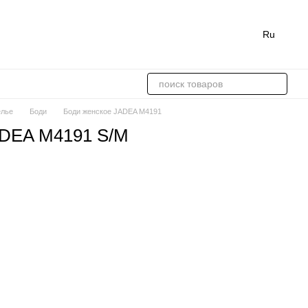
Ru
елье
Боди
Боди женское JADEA M4191
ADEA M4191 S/M