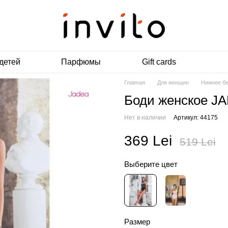
детей
Парфюмы
Gift cards
Главная
Для женщин
Нижнее б
Боди женское J
Нет в наличии
Артикул: 44175
369 Lei
519 Lei
Выберите цвет
Размер