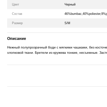
Цвет
Черный
Состав
46%bumbac,40%poliester,9%p
Размер
S/M
Описание
Нежный полупрозрачный боди с мягкими чашками, без косточек
хлопковой ткани. Бретели из кружева тонкие, несъемные. Заст