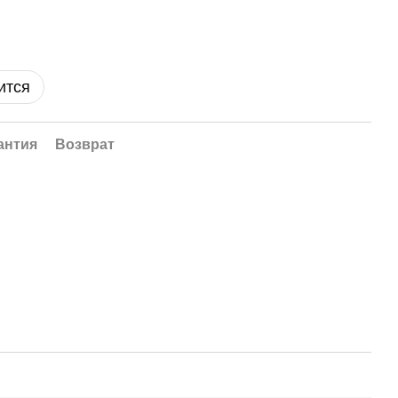
ится
антия
Возврат