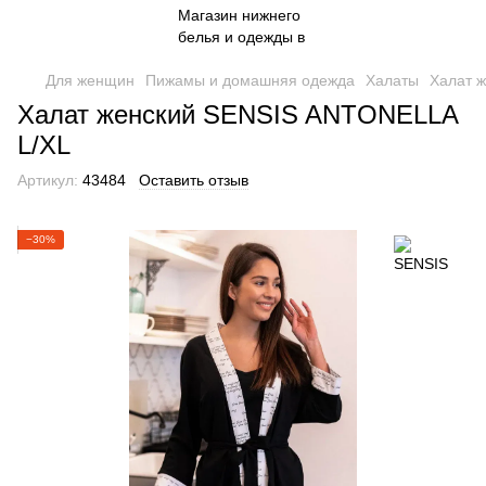
Для женщин
Пижамы и домашняя одежда
Халаты
Халат 
Халат женский SENSIS ANTONELLA
L/XL
Артикул:
43484
Оставить отзыв
−30%