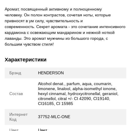
Аромат, посвященный активному и полноценному
человеку. Он полон контрастов, сочетая ноты, которые
привносят в ум силу, чувствительность и
современность. Секрет аромата - это сочетание интенсивного
кардамона с освежающим мандарином и нежной ноткой
лаванды. Это аромат мужчины из большого города, с
большим чувством стиля!
Характеристики
Брэнд
HENDERSON
Alcohol denat., parfum, aqua, coumarin,
limonene, linalool, alpha-isomethyl ionone,
Состав
hexyl cinnamal, hydroxycitronellal, geraniol,
citronellol, citral +/- CI 42090, CI19140,
CI16185, CI 15985
Интернет
37752-MLC-ONE
Код
Цвет
Цвет