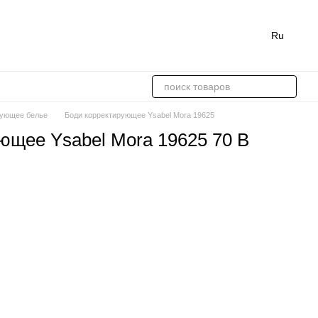
Ru
рующее белье
Боди корректирующее Ysabel Mora 19625
ющее Ysabel Mora 19625 70 B