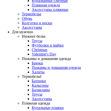
Купальники слитные
Пляжная одежда
Аксессуары пляжные
Термобелье
Обувь
Колготки и носки
Аксессуары
Для мужчин
Нижнее белье
Трусы
Футболки и майки
Christmas
Valentine's Day
Пижамы и домашняя одежда
Брюки
Пижамы и домашняя одежда
Халаты
Термобельё
Батники
Кальсоны
Балаклавы
Трусы
Аксессуары
Пляжная одежда
Купальные плавки