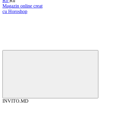
Ro
Ru
Magazin online creat
cu Horoshop
INVITO.MD