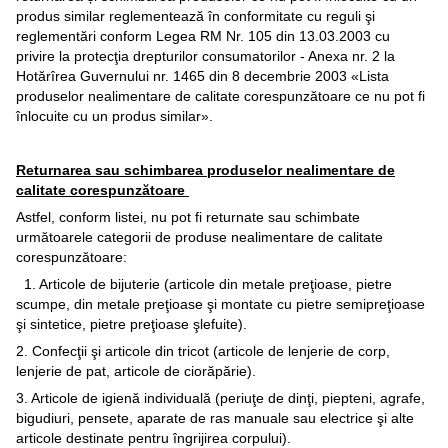
produs similar reglementează în conformitate cu reguli şi
reglementări conform Legea RM Nr. 105 din 13.03.2003 cu
privire la protecţia drepturilor consumatorilor - Anexa nr. 2 la
Hotărîrea Guvernului nr. 1465 din 8 decembrie 2003 «Lista
produselor nealimentare de calitate corespunzătoare ce nu pot fi
înlocuite cu un produs similar».
Returnarea sau schimbarea produselor nealimentare de
calitate corespunzătoare
Astfel, conform listei, nu pot fi returnate sau schimbate
următoarele categorii de produse nealimentare de calitate
corespunzătoare:
1. Articole de bijuterie (articole din metale preţioase, pietre
scumpe, din metale preţioase şi montate cu pietre semipreţioase
şi sintetice, pietre preţioase şlefuite).
2. Confecţii şi articole din tricot (articole de lenjerie de corp,
lenjerie de pat, articole de ciorăpărie).
3. Articole de igienă individuală (periuţe de dinţi, piepteni, agrafe,
bigudiuri, pensete, aparate de ras manuale sau electrice şi alte
articole destinate pentru îngrijirea corpului).