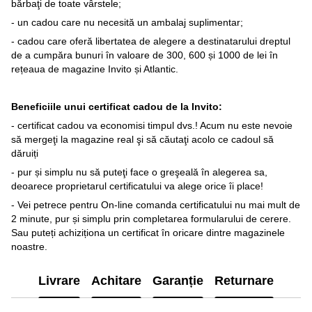
bărbaţi de toate vârstele;
- un cadou care nu necesită un ambalaj suplimentar;
- cadou care oferă libertatea de alegere a destinatarului dreptul
de a cumpăra bunuri în valoare de 300, 600 și 1000 de lei în
rețeaua de magazine Invito și Atlantic.
Beneficiile unui certificat cadou de la Invito:
- certificat cadou va economisi timpul dvs.! Acum nu este nevoie
să mergeţi la magazine real şi să căutaţi acolo ce cadoul să
dăruiți
- pur și simplu nu să puteţi face o greşeală în alegerea sa,
deoarece proprietarul certificatului va alege orice îi place!
- Vei petrece pentru On-line comanda certificatului nu mai mult de
2 minute, pur și simplu prin completarea formularului de cerere.
Sau puteți achiziționa un certificat în oricare dintre magazinele
noastre.
Livrare
Achitare
Garanție
Returnare