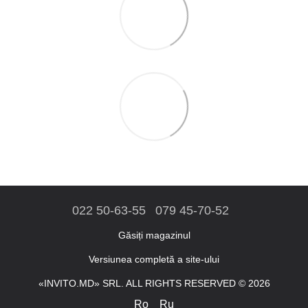
022 50-63-55
079 45-70-52
Găsiți magazinul
Versiunea completă a site-ului
«INVITO.MD» SRL. ALL RIGHTS RESERVED © 2026
Ro
Ru