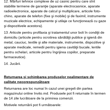
12. Mărfuri tehnice complexe de uz casnic pentru care sînt
stabilite termene de garanţie (aparate electrocasnice, aparate
radioelectronice, aparate de calcul şi multiplicare, articole foto-
chino, aparate de telefon (fixe şi mobile) şi de faximil, instrumente
muzicale electrice, echipamente şi utilaje ce funcţionează cu gaze
şi dispozitivele acestora).
13. Articole pentru profilaxia şi tratamentul unor boli în condiţii de
domiciliu (articole pentru ocrotirea sănătăţii publice şi igienă din
metal, cauciuc, textile şi alte materiale, instrumente, dispozitive şi
aparate medicale, remedii pentru igiena cavităţii bucale, lentile
pentru ochelari, articole pentru îngrijirea copiilor, preparate
farmaceutice).
14. Jucării.
Returnarea și schimbarea produselor nealimentare de
calitate necorespunzătoare
Returnarea are loc numai în cazul unei greşeli din partea
magazinului online Invito.md. Produsele pot fi returnate în termen
de 14 zile lucrătoare de la primirea comenzii.
Motivele returnării pot fi următoarele: