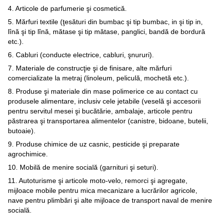
4. Articole de parfumerie şi cosmetică.
5. Mărfuri textile (ţesături din bumbac şi tip bumbac, in şi tip in,
lînă şi tip lînă, mătase şi tip mătase, panglici, bandă de bordură
etc.).
6. Cabluri (conducte electrice, cabluri, şnururi).
7. Materiale de construcţie şi de finisare, alte mărfuri
comercializate la metraj (linoleum, peliculă, mochetă etc.).
8. Produse şi materiale din mase polimerice ce au contact cu
produsele alimentare, inclusiv cele jetabile (veselă şi accesorii
pentru servitul mesei şi bucătărie, ambalaje, articole pentru
păstrarea şi transportarea alimentelor (canistre, bidoane, butelii,
butoaie).
9. Produse chimice de uz casnic, pesticide şi preparate
agrochimice.
10. Mobilă de menire socială (garnituri şi seturi).
11. Autoturisme şi articole moto-velo, remorci şi agregate,
mijloace mobile pentru mica mecanizare a lucrărilor agricole,
nave pentru plimbări şi alte mijloace de transport naval de menire
socială.