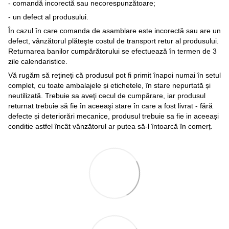
- comandă incorectă sau necorespunzătoare;
- un defect al produsului.
În cazul în care comanda de asamblare este incorectă sau are un
defect, vânzătorul plăteşte costul de transport retur al produsului.
Returnarea banilor cumpărătorului se efectuează în termen de 3
zile calendaristice.
Vă rugăm să rețineți că produsul pot fi primit înapoi numai în setul
complet, cu toate ambalajele și etichetele, în stare nepurtată și
neutilizată. Trebuie sa aveţi cecul de cumpărare, iar produsul
returnat trebuie să fie în aceeaşi stare în care a fost livrat - fără
defecte și deteriorări mecanice, produsul trebuie sa fie in aceeași
conditie astfel încât vânzătorul ar putea să-l întoarcă în comerț.