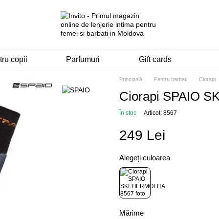
ru copii
Parfumuri
Gift cards
Principală
Pentru barbati
Ciorapi
Ciorapi SPAIO S
În stoc
Articol: 8567
249 Lei
Alegeți culoarea
Mărime