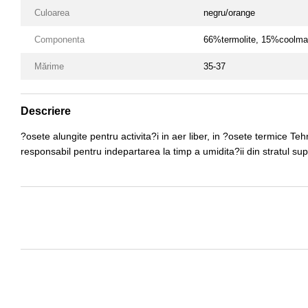
Culoarea
negru/orange
Componenta
66%termolite, 15%coolma
Mărime
35-37
Descriere
?osete alungite pentru activita?i in aer liber, in ?osete termice T
responsabil pentru indepartarea la timp a umidita?ii din stratul sup