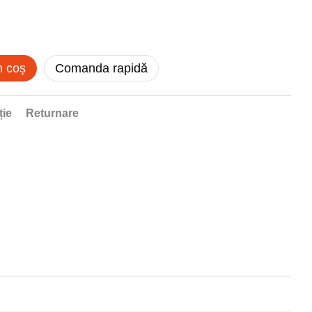
n coș
Comanda rapidă
ție
Returnare