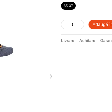
35-37
Adaugă î
Livrare
Achitare
Garan