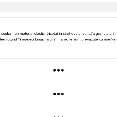
ba - un material elastic, tricotat in strat dublu, cu fa?a granulata ?i s
eu rotund ?i maneci lungi. Tivul ?i manecile sunt prevazute cu man?ete.