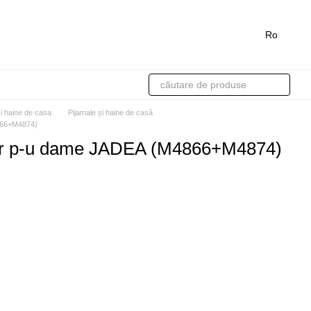
Ro
si haine de casa
Pijamale și haine de casă
866+M4874)
ior p-u dame JADEA (M4866+M4874)