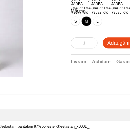
Mărime
S
M
L
Adaugă î
Livrare
Achitare
Garan
%elastan; pantaloni 97%poliester-3%elastan_x000D_