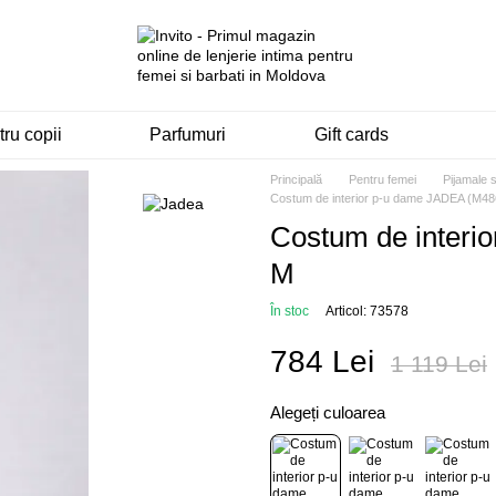
ru copii
Parfumuri
Gift cards
Principală
Pentru femei
Pijamale 
Costum de interior p-u dame JADEA (M4
Costum de inter
M
În stoc
Articol: 73578
784 Lei
1 119 Lei
Alegeți culoarea