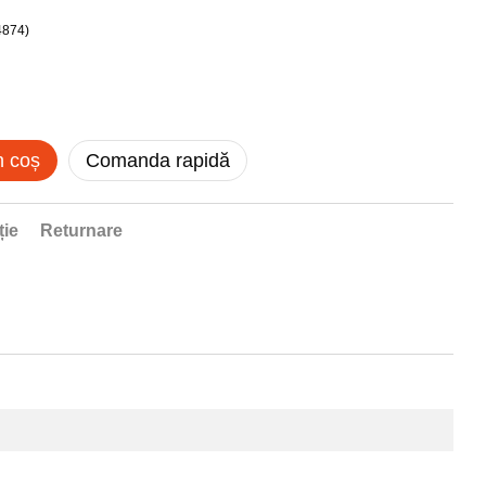
n coș
Comanda rapidă
ție
Returnare