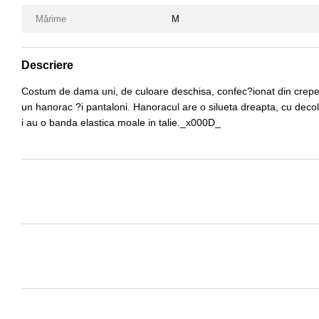
Mărime
M
Descriere
Costum de dama uni, de culoare deschisa, confec?ionat din crepe scu
un hanorac ?i pantaloni. Hanoracul are o silueta dreapta, cu decolt
i au o banda elastica moale in talie._x000D_