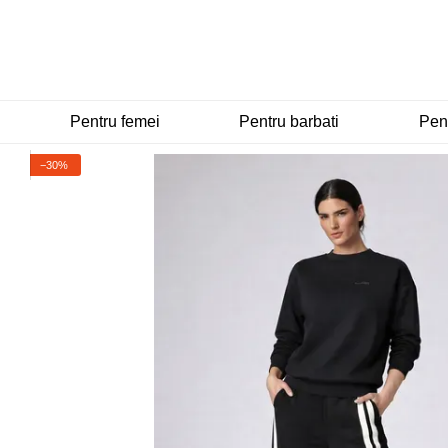
Mergi la conținutul principal
Pentru femei
Pentru barbati
Pent
−30%