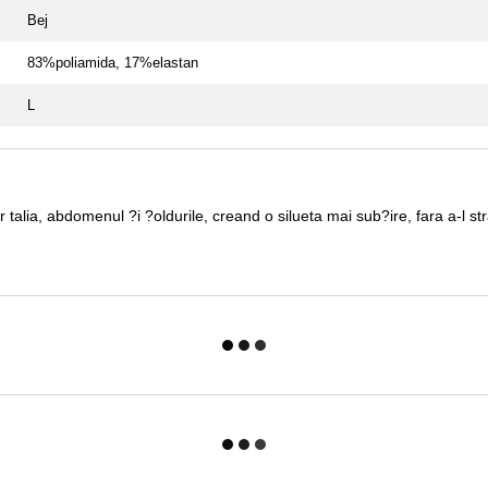
Bej
83%poliamida, 17%elastan
L
alia, abdomenul ?i ?oldurile, creand o silueta mai sub?ire, fara a-l stra