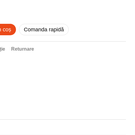
n coș
Comanda rapidă
ție
Returnare