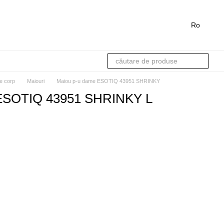
Ro
de corp
Maiouri
Maiou p-u dame ESOTIQ 43951 SHRINKY
 ESOTIQ 43951 SHRINKY L