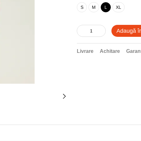
S
M
L
XL
Adaugă î
Livrare
Achitare
Garan