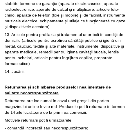
stabilite termene de garanţie (aparate electrocasnice, aparate
radioelectronice, aparate de calcul şi multiplicare, articole foto-
chino, aparate de telefon (fixe şi mobile) şi de faximil, instrumente
muzicale electrice, echipamente şi utilaje ce funcţionează cu gaze
şi dispozitivele acestora).
13. Articole pentru profilaxia şi tratamentul unor boli în condiţii de
domiciliu (articole pentru ocrotirea sănătăţii publice şi igienă din
metal, cauciuc, textile şi alte materiale, instrumente, dispozitive şi
aparate medicale, remedii pentru igiena cavităţii bucale, lentile
pentru ochelari, articole pentru îngrijirea copiilor, preparate
farmaceutice).
14. Jucării.
Returnarea și schimbarea produselor nealimentare de
calitate necorespunzătoare
Returnarea are loc numai în cazul unei greşeli din partea
magazinului online Invito.md. Produsele pot fi returnate în termen
de 14 zile lucrătoare de la primirea comenzii.
Motivele returnării pot fi următoarele:
- comandă incorectă sau necorespunzătoare;