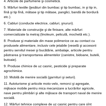
4. Articole de parfumerie şi cosmetică.
5. Mărfuri textile (ţesături din bumbac şi tip bumbac, in şi tip in,
lînă şi tip lînă, mătase şi tip mătase, panglici, bandă de bordură
etc.).
6. Cabluri (conducte electrice, cabluri, şnururi).
7. Materiale de construcţie şi de finisare, alte mărfuri
comercializate la metraj (linoleum, peliculă, mochetă etc.).
8. Produse şi materiale din mase polimerice ce au contact cu
produsele alimentare, inclusiv cele jetabile (veselă şi accesorii
pentru servitul mesei şi bucătărie, ambalaje, articole pentru
păstrarea şi transportarea alimentelor (canistre, bidoane, butelii,
butoaie).
9. Produse chimice de uz casnic, pesticide şi preparate
agrochimice.
10. Mobilă de menire socială (garnituri şi seturi).
11. Autoturisme şi articole moto-velo, remorci şi agregate,
mijloace mobile pentru mica mecanizare a lucrărilor agricole,
nave pentru plimbări şi alte mijloace de transport naval de menire
socială.
12. Mărfuri tehnice complexe de uz casnic pentru care sînt