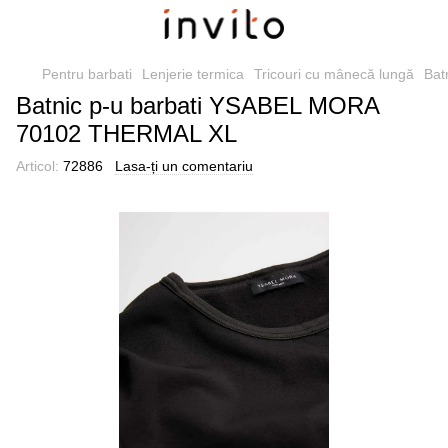
Pentru barbati
Lenjerie termica
Tricouri cu mânecă lungă
Bat
Batnic p-u barbati YSABEL MORA
70102 THERMAL XL
Articol:
72886
Lasa-ți un comentariu