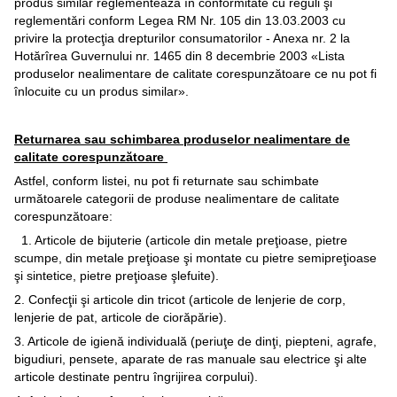
produs similar reglementează în conformitate cu reguli şi
reglementări conform Legea RM Nr. 105 din 13.03.2003 cu
privire la protecţia drepturilor consumatorilor - Anexa nr. 2 la
Hotărîrea Guvernului nr. 1465 din 8 decembrie 2003 «Lista
produselor nealimentare de calitate corespunzătoare ce nu pot fi
înlocuite cu un produs similar».
Returnarea sau schimbarea produselor nealimentare de
calitate corespunzătoare
Astfel, conform listei, nu pot fi returnate sau schimbate
următoarele categorii de produse nealimentare de calitate
corespunzătoare:
1. Articole de bijuterie (articole din metale preţioase, pietre
scumpe, din metale preţioase şi montate cu pietre semipreţioase
şi sintetice, pietre preţioase şlefuite).
2. Confecţii şi articole din tricot (articole de lenjerie de corp,
lenjerie de pat, articole de ciorăpărie).
3. Articole de igienă individuală (periuţe de dinţi, piepteni, agrafe,
bigudiuri, pensete, aparate de ras manuale sau electrice şi alte
articole destinate pentru îngrijirea corpului).