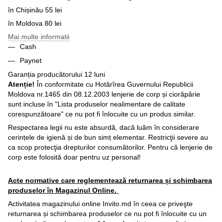
în Chișinău 55 lei
în Moldova 80 lei
Mai multe informatii
Cash
Paynet
Garanția producătorului 12 luni
Atenție!
În conformitate cu Hotărîrea Guvernului Republicii
Moldova nr.1465 din 08.12.2003 lenjerie de corp și ciorăpărie
sunt incluse în "Lista produselor nealimentare de calitate
corespunzătoare" ce nu pot fi înlocuite cu un produs similar.
Respectarea legii nu este absurdă, dacă luăm în considerare
cerințele de igienă și de bun simț elementar. Restricţii severe au
ca scop protecţia drepturilor consumătorilor. Pentru că lenjerie de
corp este folosită doar pentru uz personal!
Acte normative care reglementează returnarea și schimbarea
produselor în Magazinul Online.
Activitatea magazinului online Invito.md în ceea ce priveşte
returnarea și schimbarea produselor ce nu pot fi înlocuite cu un