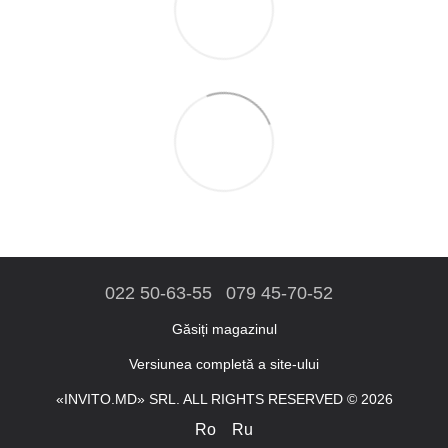
022 50-63-55
079 45-70-52
Găsiți magazinul
Versiunea completă a site-ului
«INVITO.MD» SRL. ALL RIGHTS RESERVED © 2026
Ro
Ru