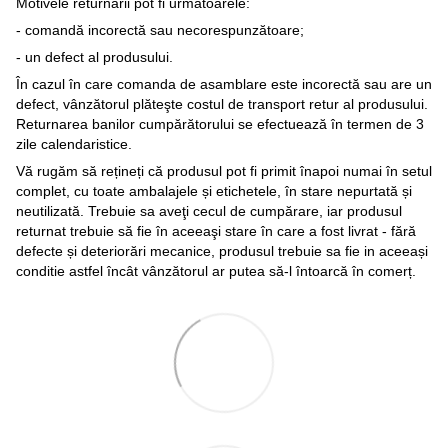
Motivele returnării pot fi următoarele:
- comandă incorectă sau necorespunzătoare;
- un defect al produsului.
În cazul în care comanda de asamblare este incorectă sau are un
defect, vânzătorul plăteşte costul de transport retur al produsului.
Returnarea banilor cumpărătorului se efectuează în termen de 3
zile calendaristice.
Vă rugăm să rețineți că produsul pot fi primit înapoi numai în setul
complet, cu toate ambalajele și etichetele, în stare nepurtată și
neutilizată. Trebuie sa aveţi cecul de cumpărare, iar produsul
returnat trebuie să fie în aceeaşi stare în care a fost livrat - fără
defecte și deteriorări mecanice, produsul trebuie sa fie in aceeași
conditie astfel încât vânzătorul ar putea să-l întoarcă în comerț.