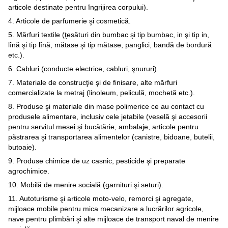
articole destinate pentru îngrijirea corpului).
4. Articole de parfumerie şi cosmetică.
5. Mărfuri textile (ţesături din bumbac şi tip bumbac, in şi tip in,
lînă şi tip lînă, mătase şi tip mătase, panglici, bandă de bordură
etc.).
6. Cabluri (conducte electrice, cabluri, şnururi).
7. Materiale de construcţie şi de finisare, alte mărfuri
comercializate la metraj (linoleum, peliculă, mochetă etc.).
8. Produse şi materiale din mase polimerice ce au contact cu
produsele alimentare, inclusiv cele jetabile (veselă şi accesorii
pentru servitul mesei şi bucătărie, ambalaje, articole pentru
păstrarea şi transportarea alimentelor (canistre, bidoane, butelii,
butoaie).
9. Produse chimice de uz casnic, pesticide şi preparate
agrochimice.
10. Mobilă de menire socială (garnituri şi seturi).
11. Autoturisme şi articole moto-velo, remorci şi agregate,
mijloace mobile pentru mica mecanizare a lucrărilor agricole,
nave pentru plimbări şi alte mijloace de transport naval de menire