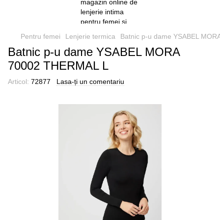
Pentru femei
Lenjerie termica
Batnic p-u dame YSABEL MOR
Batnic p-u dame YSABEL MORA
70002 THERMAL L
Articol:
72877
Lasa-ți un comentariu