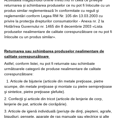
Activitatea magazinului online Invito.md în ceea ce priveşte
returnarea și schimbarea produselor ce nu pot fi înlocuite cu un
produs similar reglementează în conformitate cu reguli şi
reglementări conform Legea RM Nr. 105 din 13.03.2003 cu
privire la protecţia drepturilor consumatorilor - Anexa nr. 2 la
Hotărîrea Guvernului nr. 1465 din 8 decembrie 2003 «Lista
produselor nealimentare de calitate corespunzătoare ce nu pot fi
înlocuite cu un produs similar».
Returnarea sau schimbarea produselor nealimentare de
calitate corespunzătoare
Astfel, conform listei, nu pot fi returnate sau schimbate
următoarele categorii de produse nealimentare de calitate
corespunzătoare:
1. Articole de bijuterie (articole din metale preţioase, pietre
scumpe, din metale preţioase şi montate cu pietre semipreţioase
şi sintetice, pietre preţioase şlefuite).
2. Confecţii şi articole din tricot (articole de lenjerie de corp,
lenjerie de pat, articole de ciorăpărie).
3. Articole de igienă individuală (periuţe de dinţi, piepteni, agrafe,
bigudiuri, pensete, aparate de ras manuale sau electrice şi alte