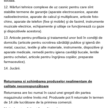
socială.
12. Mărfuri tehnice complexe de uz casnic pentru care sînt
stabilite termene de garanţie (aparate electrocasnice, aparate
radioelectronice, aparate de calcul şi multiplicare, articole foto-
chino, aparate de telefon (fixe şi mobile) şi de faximil, instrumente
muzicale electrice, echipamente şi utilaje ce funcţionează cu gaze
şi dispozitivele acestora).
13. Articole pentru profilaxia şi tratamentul unor boli în condiţii de
domiciliu (articole pentru ocrotirea sănătăţii publice şi igienă din
metal, cauciuc, textile şi alte materiale, instrumente, dispozitive şi
aparate medicale, remedii pentru igiena cavităţii bucale, lentile
pentru ochelari, articole pentru îngrijirea copiilor, preparate
farmaceutice).
14. Jucării.
Returnarea și schimbarea produselor nealimentare de
calitate necorespunzătoare
Returnarea are loc numai în cazul unei greşeli din partea
magazinului online Invito.md. Produsele pot fi returnate în termen
de 14 zile lucrătoare de la primirea comenzii.