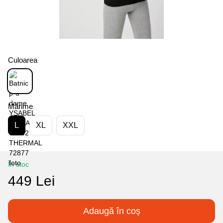
Culoarea
Mărime
L
XL
XXL
În stoc
449 Lei
Adaugă în coș