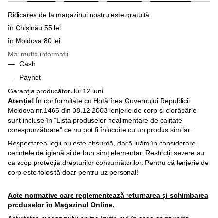
Ridicarea de la magazinul nostru este gratuită.
în Chișinău 55 lei
în Moldova 80 lei
Mai multe informatii
Cash
Paynet
Garanția producătorului 12 luni
Atenție!
În conformitate cu Hotărîrea Guvernului Republicii
Moldova nr.1465 din 08.12.2003 lenjerie de corp și ciorăpărie
sunt incluse în "Lista produselor nealimentare de calitate
corespunzătoare" ce nu pot fi înlocuite cu un produs similar.
Respectarea legii nu este absurdă, dacă luăm în considerare
cerințele de igienă și de bun simț elementar. Restricţii severe au
ca scop protecţia drepturilor consumătorilor. Pentru că lenjerie de
corp este folosită doar pentru uz personal!
Acte normative care reglementează returnarea și schimbarea
produselor în Magazinul Online.