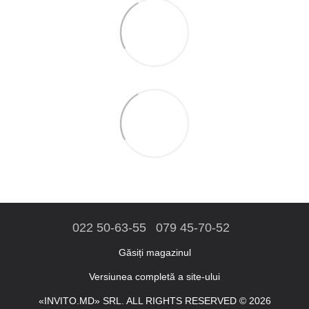
022 50-63-55
079 45-70-52
Găsiți magazinul
Versiunea completă a site-ului
«INVITO.MD» SRL. ALL RIGHTS RESERVED © 2026