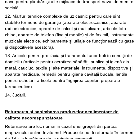
nave pentru plimbări şi alte mijloace de transport naval de menire
socială.
12. Mărfuri tehnice complexe de uz casnic pentru care sînt
stabilite termene de garanţie (aparate electrocasnice, aparate
radioelectronice, aparate de calcul şi multiplicare, articole foto-
chino, aparate de telefon (fixe şi mobile) şi de faximil, instrumente
muzicale electrice, echipamente şi utilaje ce funcţionează cu gaze
şi dispozitivele acestora).
13. Articole pentru profilaxia şi tratamentul unor boli în condiţii de
domiciliu (articole pentru ocrotirea sănătăţii publice şi igienă din
metal, cauciuc, textile şi alte materiale, instrumente, dispozitive şi
aparate medicale, remedii pentru igiena cavităţii bucale, lentile
pentru ochelari, articole pentru îngrijirea copiilor, preparate
farmaceutice).
14. Jucării.
Returnarea și schimbarea produselor nealimentare de
calitate necorespunzătoare
Returnarea are loc numai în cazul unei greşeli din partea
magazinului online Invito.md. Produsele pot fi returnate în termen
de 14 zile lucrătoare de la primirea comenzii.