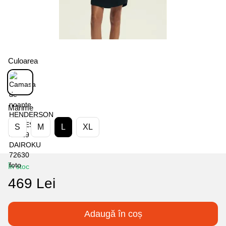
Culoarea
Mărime
S
M
L
XL
În stoc
469 Lei
Adaugă în coș