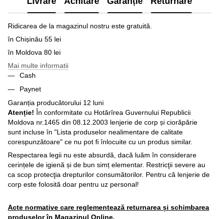
Livrare
Achitare
Garanție
Returnare
Ridicarea de la magazinul nostru este gratuită.
în Chișinău 55 lei
în Moldova 80 lei
Mai multe informatii
Cash
Paynet
Garanția producătorului 12 luni
Atenție!
În conformitate cu Hotărîrea Guvernului Republicii
Moldova nr.1465 din 08.12.2003 lenjerie de corp și ciorăpărie
sunt incluse în "Lista produselor nealimentare de calitate
corespunzătoare" ce nu pot fi înlocuite cu un produs similar.
Respectarea legii nu este absurdă, dacă luăm în considerare
cerințele de igienă și de bun simț elementar. Restricţii severe au
ca scop protecţia drepturilor consumătorilor. Pentru că lenjerie de
corp este folosită doar pentru uz personal!
Acte normative care reglementează returnarea și schimbarea
produselor în Magazinul Online.