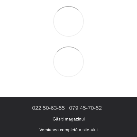
022 50-63-55
079 45-70-52
Găsiți magazinul
Versiunea completă a site-ului