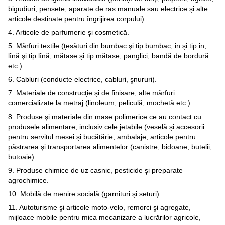
bigudiuri, pensete, aparate de ras manuale sau electrice şi alte
articole destinate pentru îngrijirea corpului).
4. Articole de parfumerie şi cosmetică.
5. Mărfuri textile (ţesături din bumbac şi tip bumbac, in şi tip in,
lînă şi tip lînă, mătase şi tip mătase, panglici, bandă de bordură
etc.).
6. Cabluri (conducte electrice, cabluri, şnururi).
7. Materiale de construcţie şi de finisare, alte mărfuri
comercializate la metraj (linoleum, peliculă, mochetă etc.).
8. Produse şi materiale din mase polimerice ce au contact cu
produsele alimentare, inclusiv cele jetabile (veselă şi accesorii
pentru servitul mesei şi bucătărie, ambalaje, articole pentru
păstrarea şi transportarea alimentelor (canistre, bidoane, butelii,
butoaie).
9. Produse chimice de uz casnic, pesticide şi preparate
agrochimice.
10. Mobilă de menire socială (garnituri şi seturi).
11. Autoturisme şi articole moto-velo, remorci şi agregate,
mijloace mobile pentru mica mecanizare a lucrărilor agricole,