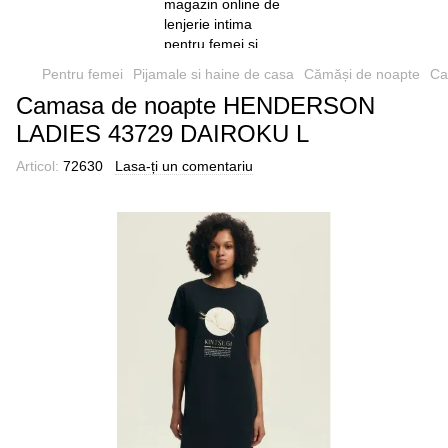
Pentru femei
Pijamale si haine de casa
Cămăși de noapte
Ca
Camasa de noapte HENDERSON
LADIES 43729 DAIROKU L
Articol:
72630
Lasa-ți un comentariu