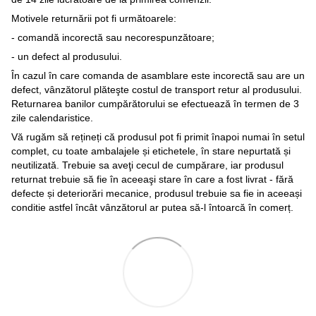
Motivele returnării pot fi următoarele:
- comandă incorectă sau necorespunzătoare;
- un defect al produsului.
În cazul în care comanda de asamblare este incorectă sau are un
defect, vânzătorul plăteşte costul de transport retur al produsului.
Returnarea banilor cumpărătorului se efectuează în termen de 3
zile calendaristice.
Vă rugăm să rețineți că produsul pot fi primit înapoi numai în setul
complet, cu toate ambalajele și etichetele, în stare nepurtată și
neutilizată. Trebuie sa aveţi cecul de cumpărare, iar produsul
returnat trebuie să fie în aceeaşi stare în care a fost livrat - fără
defecte și deteriorări mecanice, produsul trebuie sa fie in aceeași
conditie astfel încât vânzătorul ar putea să-l întoarcă în comerț.