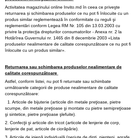
Activitatea magazinului online Invito.md în ceea ce priveşte
returnarea și schimbarea produselor ce nu pot fi înlocuite cu un
produs similar reglementează în conformitate cu reguli şi
reglementări conform Legea RM Nr. 105 din 13.03.2003 cu
privire la protecţia drepturilor consumatorilor - Anexa nr. 2 la
Hotărîrea Guvernului nr. 1465 din 8 decembrie 2003 «Lista
produselor nealimentare de calitate corespunzătoare ce nu pot fi
înlocuite cu un produs similar».
Returnarea sau schimbarea produselor nealimentare de
calitate corespunzătoare
Astfel, conform listei, nu pot fi returnate sau schimbate
următoarele categorii de produse nealimentare de calitate
corespunzătoare:
1. Articole de bijuterie (articole din metale preţioase, pietre
scumpe, din metale preţioase şi montate cu pietre semipreţioase
şi sintetice, pietre preţioase şlefuite).
2. Confecţii şi articole din tricot (articole de lenjerie de corp,
lenjerie de pat, articole de ciorăpărie).
3. Articole de igienă individuală (periuţe de dinţi, piepteni, agrafe,