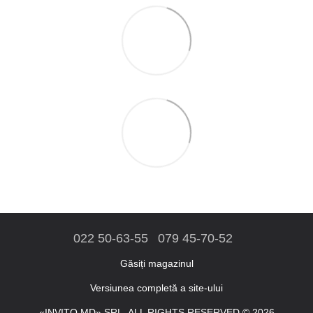
022 50-63-55
079 45-70-52
Găsiți magazinul
Versiunea completă a site-ului
«INVITO.MD» SRL. ALL RIGHTS RESERVED © 2026