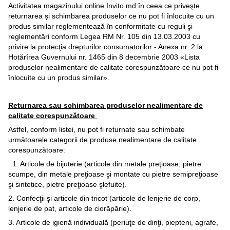
Activitatea magazinului online Invito.md în ceea ce priveşte
returnarea și schimbarea produselor ce nu pot fi înlocuite cu un
produs similar reglementează în conformitate cu reguli şi
reglementări conform Legea RM Nr. 105 din 13.03.2003 cu
privire la protecţia drepturilor consumatorilor - Anexa nr. 2 la
Hotărîrea Guvernului nr. 1465 din 8 decembrie 2003 «Lista
produselor nealimentare de calitate corespunzătoare ce nu pot fi
înlocuite cu un produs similar».
Returnarea sau schimbarea produselor nealimentare de
calitate corespunzătoare
Astfel, conform listei, nu pot fi returnate sau schimbate
următoarele categorii de produse nealimentare de calitate
corespunzătoare:
1. Articole de bijuterie (articole din metale preţioase, pietre
scumpe, din metale preţioase şi montate cu pietre semipreţioase
şi sintetice, pietre preţioase şlefuite).
2. Confecţii şi articole din tricot (articole de lenjerie de corp,
lenjerie de pat, articole de ciorăpărie).
3. Articole de igienă individuală (periuţe de dinţi, piepteni, agrafe,