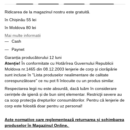
Ridicarea de la magazinul nostru este gratuită.
în Chișinău 55 lei
în Moldova 80 lei
Mai multe informatii
Cash
Paynet
Garanția producătorului 12 luni
Atenție!
În conformitate cu Hotărîrea Guvernului Republicii
Moldova nr.1465 din 08.12.2003 lenjerie de corp și ciorăpărie
sunt incluse în "Lista produselor nealimentare de calitate
corespunzătoare" ce nu pot fi înlocuite cu un produs similar.
Respectarea legii nu este absurdă, dacă luăm în considerare
cerințele de igienă și de bun simț elementar. Restricţii severe au
ca scop protecţia drepturilor consumătorilor. Pentru că lenjerie de
corp este folosită doar pentru uz personal!
Acte normative care reglementează returnarea și schimbarea
produselor în Magazinul Online.