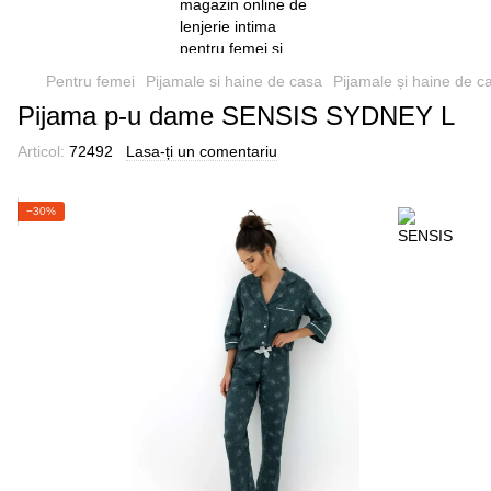
Pentru femei
Pijamale si haine de casa
Pijamale și haine de c
Pijama p-u dame SENSIS SYDNEY L
Articol:
72492
Lasa-ți un comentariu
−30%