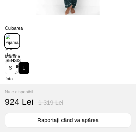
Culoarea
Mărime
S
L
Nu e disponibil
924 Lei
1 319 Lei
Raportați când va apărea