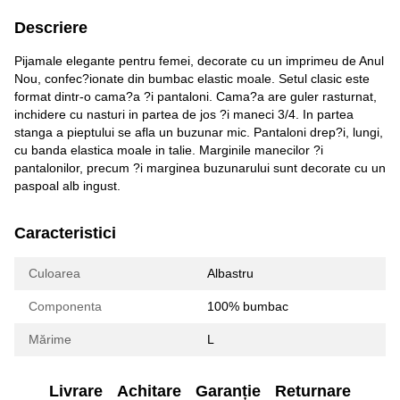
Descriere
Pijamale elegante pentru femei, decorate cu un imprimeu de Anul
Nou, confec?ionate din bumbac elastic moale. Setul clasic este
format dintr-o cama?a ?i pantaloni. Cama?a are guler rasturnat,
inchidere cu nasturi in partea de jos ?i maneci 3/4. In partea
stanga a pieptului se afla un buzunar mic. Pantaloni drep?i, lungi,
cu banda elastica moale in talie. Marginile manecilor ?i
pantalonilor, precum ?i marginea buzunarului sunt decorate cu un
paspoal alb ingust.
Caracteristici
Culoarea
Albastru
Componenta
100% bumbac
Mărime
L
Livrare
Achitare
Garanție
Returnare