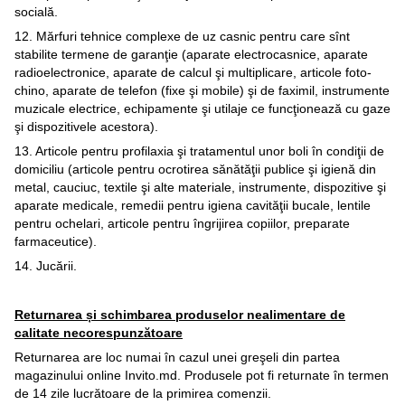
socială.
12. Mărfuri tehnice complexe de uz casnic pentru care sînt
stabilite termene de garanţie (aparate electrocasnice, aparate
radioelectronice, aparate de calcul şi multiplicare, articole foto-
chino, aparate de telefon (fixe şi mobile) şi de faximil, instrumente
muzicale electrice, echipamente şi utilaje ce funcţionează cu gaze
şi dispozitivele acestora).
13. Articole pentru profilaxia şi tratamentul unor boli în condiţii de
domiciliu (articole pentru ocrotirea sănătăţii publice şi igienă din
metal, cauciuc, textile şi alte materiale, instrumente, dispozitive şi
aparate medicale, remedii pentru igiena cavităţii bucale, lentile
pentru ochelari, articole pentru îngrijirea copiilor, preparate
farmaceutice).
14. Jucării.
Returnarea și schimbarea produselor nealimentare de
calitate necorespunzătoare
Returnarea are loc numai în cazul unei greşeli din partea
magazinului online Invito.md. Produsele pot fi returnate în termen
de 14 zile lucrătoare de la primirea comenzii.