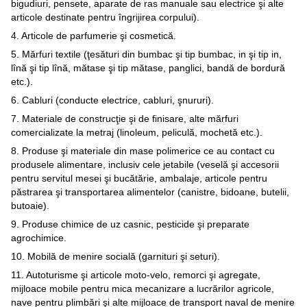
bigudiuri, pensete, aparate de ras manuale sau electrice şi alte
articole destinate pentru îngrijirea corpului).
4. Articole de parfumerie şi cosmetică.
5. Mărfuri textile (ţesături din bumbac şi tip bumbac, in şi tip in,
lînă şi tip lînă, mătase şi tip mătase, panglici, bandă de bordură
etc.).
6. Cabluri (conducte electrice, cabluri, şnururi).
7. Materiale de construcţie şi de finisare, alte mărfuri
comercializate la metraj (linoleum, peliculă, mochetă etc.).
8. Produse şi materiale din mase polimerice ce au contact cu
produsele alimentare, inclusiv cele jetabile (veselă şi accesorii
pentru servitul mesei şi bucătărie, ambalaje, articole pentru
păstrarea şi transportarea alimentelor (canistre, bidoane, butelii,
butoaie).
9. Produse chimice de uz casnic, pesticide şi preparate
agrochimice.
10. Mobilă de menire socială (garnituri şi seturi).
11. Autoturisme şi articole moto-velo, remorci şi agregate,
mijloace mobile pentru mica mecanizare a lucrărilor agricole,
nave pentru plimbări şi alte mijloace de transport naval de menire