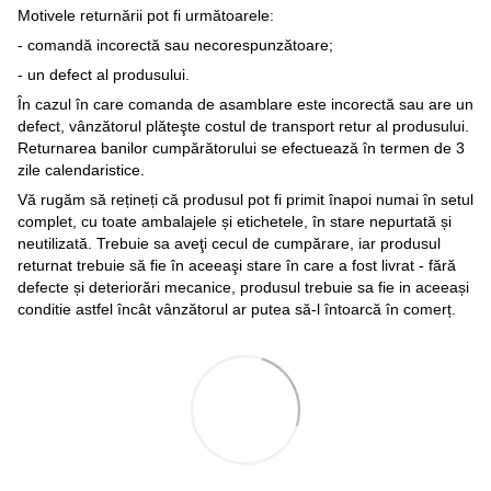
Motivele returnării pot fi următoarele:
- comandă incorectă sau necorespunzătoare;
- un defect al produsului.
În cazul în care comanda de asamblare este incorectă sau are un
defect, vânzătorul plăteşte costul de transport retur al produsului.
Returnarea banilor cumpărătorului se efectuează în termen de 3
zile calendaristice.
Vă rugăm să rețineți că produsul pot fi primit înapoi numai în setul
complet, cu toate ambalajele și etichetele, în stare nepurtată și
neutilizată. Trebuie sa aveţi cecul de cumpărare, iar produsul
returnat trebuie să fie în aceeaşi stare în care a fost livrat - fără
defecte și deteriorări mecanice, produsul trebuie sa fie in aceeași
conditie astfel încât vânzătorul ar putea să-l întoarcă în comerț.